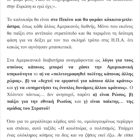
στην Ευρώπη κι εγώ όχι;»
.
Το καλοκαίρι θα είναι
στο Πεκίνο και θα φοράει κόκκινα-μπλε-
άσπρα
, όπως κάθε άλλος Αμερικανός διεθνής. Μόνο που εκείνος
θα παίζει στο αντίπαλο στρατόπεδο και θα περιμένει τη δεύτερη
φάση για να δείξει με τον πιο σκληρό τρόπο στις Η.Π.Α. ότι
κακώς τον αγνόησαν μπασκετικά.
Στα Αμερικανικά διαβατήρια αναγράφονται ως
λόγοι για τους
οποίους κάποιος μπορεί να χάσει την Αμερικανική
υπηκοότητα
το
α) να «πολιτογραφηθεί πολίτης κάποιας άλλης
χώρας»
,
β) να «δεχτεί να εργαστεί για κάποιο άλλο κράτος»
και
γ) να «υπηρετήσει τις ένοπλες δυνάμεις άλλου κράτους»
. Ο
Χόλντεν πάντως… δεν ανησυχεί, παρότι
α) είναι Ρώσος
,
β)
παίζει για την εθνική Ρωσίας
και
γ) είναι παίκτης… της
ομάδας του Στρατού!
Όσο για το μεγαλύτερο κέρδος από το, ομολογουμένως περίεργο
και σπάνιο, αυτό ταξίδι;
«Η κουλτούρα, ο πολιτισμός. Υπάρχει
ένας ολόκληρος κόσμος να δεις και να ζήσεις εκεί έξω. Αν είσαι