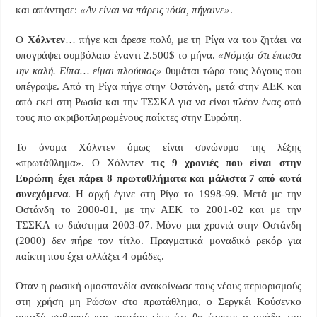
και απάντησε:
«Αν είναι να πάρεις τόσα, πήγαινε»
.
Ο
Χόλντεν
… πήγε και άρεσε πολύ, με τη Ρίγα να του ζητάει να
υπογράψει συμβόλαιο έναντι 2.500$ το μήνα.
«Νόμιζα ότι έπιασα
την καλή. Είπα… είμαι πλούσιος»
θυμάται τώρα τους λόγους που
υπέγραψε. Από τη Ρίγα πήγε στην Οστάνδη, μετά στην ΑΕΚ και
από εκεί στη Ρωσία και την ΤΣΣΚΑ για να είναι πλέον ένας από
τους πιο ακριβοπληρωμένους παίκτες στην Ευρώπη.
Το όνομα Χόλντεν όμως είναι συνώνυμο της λέξης
«πρωτάθλημα». Ο Χόλντεν
τις 9 χρονιές που είναι στην
Ευρώπη έχει πάρει 8 πρωταθλήματα και μάλιστα 7 από αυτά
συνεχόμενα
. Η αρχή έγινε στη Ρίγα το 1998-99. Μετά με την
Οστάνδη το 2000-01, με την ΑΕΚ το 2001-02 και με την
ΤΣΣΚΑ το διάστημα 2003-07. Μόνο μια χρονιά στην Οστάνδη
(2000) δεν πήρε τον τίτλο. Πραγματικά μοναδικό ρεκόρ για
παίκτη που έχει αλλάξει 4 ομάδες.
Όταν η ρωσική ομοσπονδία ανακοίνωσε τους νέους περιορισμούς
στη χρήση μη Ρώσων στο πρωτάθλημα, ο Σεργκέι Κούσενκο
μεταξύ σοβαρού και αστείου είπε ότι θα έπρεπε η ομάδα του