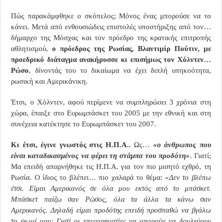
Πώς παρακάμφθηκε ο σκόπελος; Μόνος ένας μπορούσε να το
κάνει. Μετά από ενθουσιώδεις επιστολές υποστήριξης από τον…
δήμαρχο της Μόσχας και τον πρόεδρο της κρατικής επιτροπής
αθλητισμού,
ο πρόεδρος της Ρωσίας, Βλαντιμίρ Πούτιν, με
προεδρικό διάταγμα ανακήρυσσε κι επισήμως τον Χόλντεν…
Ρώσο
, δίνοντάς του το δικαίωμα να έχει διπλή υπηκοότητα,
ρωσική και Αμερικάνικη.
Έτσι, ο Χόλντεν, αφού περίμενε να συμπληρώσει 3 χρόνια στη
χώρα, έπαιξε στο Ευρωμπάσκετ του 2005 με την εθνική και στη
συνέχεια κατέκτησε το Ευρωμπάσκετ του 2007.
Κι έτσι, έγινε γνωστός στις Η.Π.Α..
Ως…
«ο άνθρωπος που
είναι καταδικασμένος να φέρει τη στάμπα του προδότη»
. Γιατί;
Μα επειδή απαρνήθηκε τις Η.Π.Α. για τον πιο μισητό εχθρό, τη
Ρωσία. Ο ίδιος το βλέπει… πιο χαλαρά το θέμα:
«Δεν το βλέπω
έτσι. Είμαι Αμερικανός σε όλα μου εκτός από το μπάσκετ.
Μπάσκετ παίζω σαν Ρώσος, όλα τα άλλα τα κάνω σαν
Αμερικανός. Δηλαδή είμαι προδότης επειδή προσπαθώ να βγάλω
το ψωμί μου; Γιατί οι επιχειρηματίες να μπορούν να δουλεύουν