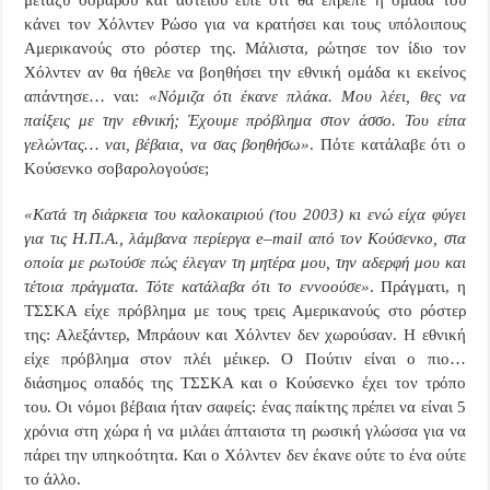
κάνει τον Χόλντεν Ρώσο για να κρατήσει και τους υπόλοιπους
Αμερικανούς στο ρόστερ της. Μάλιστα, ρώτησε τον ίδιο τον
Χόλντεν αν θα ήθελε να βοηθήσει την εθνική ομάδα κι εκείνος
απάντησε… ναι:
«Νόμιζα ότι έκανε πλάκα. Μου λέει, θες να
παίξεις με την εθνική; Έχουμε πρόβλημα στον άσσο. Του είπα
γελώντας… ναι, βέβαια, να σας βοηθήσω»
. Πότε κατάλαβε ότι ο
Κούσενκο σοβαρολογούσε;
«Κατά τη διάρκεια του καλοκαιριού (του 2003) κι ενώ είχα φύγει
για τις Η.Π.Α., λάμβανα περίεργα
e
–
mail
από τον Κούσενκο, στα
οποία με ρωτούσε πώς έλεγαν τη μητέρα μου, την αδερφή μου και
τέτοια πράγματα. Τότε κατάλαβα ότι το εννοούσε»
. Πράγματι, η
ΤΣΣΚΑ είχε πρόβλημα με τους τρεις Αμερικανούς στο ρόστερ
της: Αλεξάντερ, Μπράουν και Χόλντεν δεν χωρούσαν. Η εθνική
είχε πρόβλημα στον πλέι μέικερ. Ο Πούτιν είναι ο πιο…
διάσημος οπαδός της ΤΣΣΚΑ και ο Κούσενκο έχει τον τρόπο
του. Οι νόμοι βέβαια ήταν σαφείς: ένας παίκτης πρέπει να είναι 5
χρόνια στη χώρα ή να μιλάει άπταιστα τη ρωσική γλώσσα για να
πάρει την υπηκοότητα. Και ο Χόλντεν δεν έκανε ούτε το ένα ούτε
το άλλο.