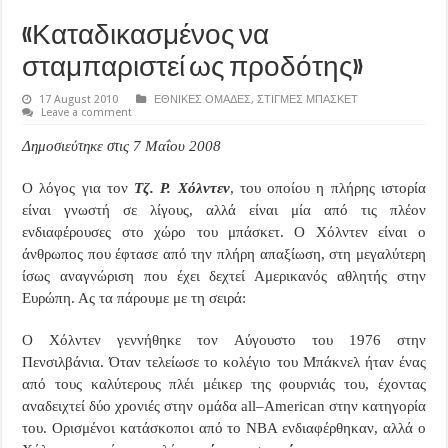
«Καταδικασμένος να
σταμπαριστεί ως προδότης»
17 August 2010
ΕΘΝΙΚΕΣ ΟΜΑΔΕΣ
,
ΣΤΙΓΜΕΣ ΜΠΑΣΚΕΤ
Leave a comment
Δημοσιεύτηκε στις 7 Μαΐου 2008
Ο λόγος για τον
Τζ. Ρ. Χόλντεν
, του οποίου η πλήρης ιστορία
είναι γνωστή σε λίγους, αλλά είναι μία από τις πλέον
ενδιαφέρουσες στο χώρο του μπάσκετ. Ο Χόλντεν είναι ο
άνθρωπος που έφτασε από την πλήρη απαξίωση, στη μεγαλύτερη
ίσως αναγνώριση που έχει δεχτεί Αμερικανός αθλητής στην
Ευρώπη. Ας τα πάρουμε με τη σειρά:
Ο Χόλντεν γεννήθηκε τον Αύγουστο του 1976 στην
Πενσιλβάνια. Όταν τελείωσε το κολέγιο του Μπάκνελ ήταν ένας
από τους καλύτερους πλέι μέικερ της φουρνιάς του, έχοντας
αναδειχτεί δύο χρονιές στην ομάδα
all
–
American
στην κατηγορία
του. Ορισμένοι κατάσκοποι από το
NBA
ενδιαφέρθηκαν, αλλά ο