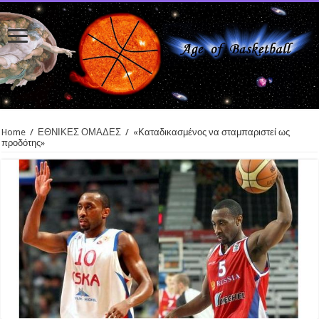
Home
/
ΕΘΝΙΚΕΣ ΟΜΑΔΕΣ
/
«Καταδικασμένος να σταμπαριστεί ως
προδότης»