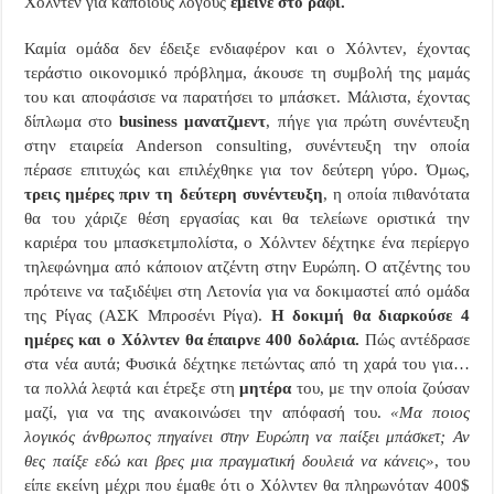
Χόλντεν για κάποιους λόγους
έμεινε στο ράφι.
Καμία ομάδα δεν έδειξε ενδιαφέρον και ο Χόλντεν, έχοντας
τεράστιο οικονομικό πρόβλημα, άκουσε τη συμβολή της μαμάς
του και αποφάσισε να παρατήσει το μπάσκετ. Μάλιστα, έχοντας
δίπλωμα στο
business
μανατζμεντ
, πήγε για πρώτη συνέντευξη
στην εταιρεία
Anderson
consulting
, συνέντευξη την οποία
πέρασε επιτυχώς και επιλέχθηκε για τον δεύτερη γύρο. Όμως,
τρεις ημέρες πριν
τη δεύτερη συνέντευξη
, η οποία πιθανότατα
θα του χάριζε θέση εργασίας και θα τελείωνε οριστικά την
καριέρα του μπασκετμπολίστα, ο Χόλντεν δέχτηκε ένα περίεργο
τηλεφώνημα από κάποιον ατζέντη στην Ευρώπη. Ο ατζέντης του
πρότεινε να ταξιδέψει στη Λετονία για να δοκιμαστεί από ομάδα
της Ρίγας (ΑΣΚ Μπροσένι Ρίγα).
Η δοκιμή θα διαρκούσε 4
ημέρες και ο Χόλντεν θα έπαιρνε 400 δολάρια.
Πώς αντέδρασε
στα νέα αυτά; Φυσικά δέχτηκε πετώντας από τη χαρά του για…
τα πολλά λεφτά και έτρεξε στη
μητέρα
του, με την οποία ζούσαν
μαζί, για να της ανακοινώσει την απόφασή του.
«Μα ποιος
λογικός άνθρωπος πηγαίνει στην Ευρώπη να παίξει μπάσκετ; Αν
θες παίξε εδώ και βρες μια πραγματική δουλειά να κάνεις»
, του
είπε εκείνη μέχρι που έμαθε ότι ο Χόλντεν θα πληρωνόταν 400$