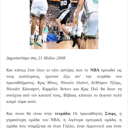
Δημοσιεύτηκε στις 21 Μαΐου 2008
Και κάπως έτσι όλοι οι νέοι αστέρες που το
NBA
προωθεί ως
τους καλύτερους, έμειναν έξω απ’ την τετράδα του
πρωταθλήματος.
Κρις Μπος, Ντουέιν Ουέιντ, ΛεΜπρον Τζέιμς,
Ντουάιτ Χάουαρντ, Καρμέλο Άντονι και Κρις Πολ
θα δουν τη
συνέχεια από τον καναπέ τους. Βέβαια, κάποιοι το έκαναν πολύ
καιρό τώρα αυτό.
Και ποιοι θα είναι στην
τετράδα
; Οι πρωταθλητές
Σπερς
, η
γηραιότερη ομάδα του
NBA
, η λιγότερο εμπορική ομάδα, η
ομάδα που στηρίζεται σε έναν Γάλλο, έναν Αργεντινό και έναν