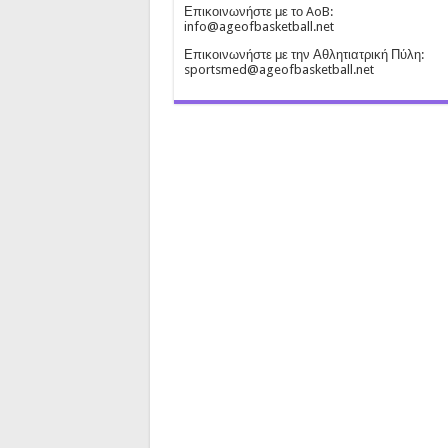
Επικοινωνήστε με το AoB:
info@ageofbasketball.net
Επικοινωνήστε με την Αθλητιατρική Πύλη:
sportsmed@ageofbasketball.net