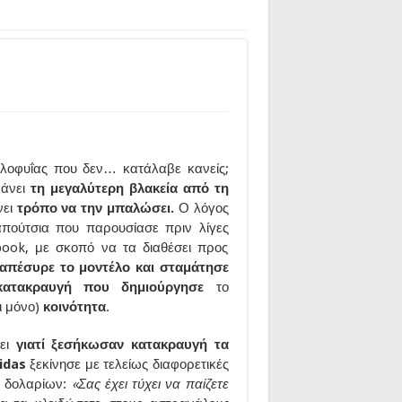
λοφυΐας που δεν… κατάλαβε κανείς;
κάνει
τη μεγαλύτερη βλακεία από τη
ει
τρόπο να την μπαλώσει.
Ο λόγος
πούτσια που παρουσίασε πριν λίγες
book, με σκοπό να τα διαθέσει προς
απέσυρε το μοντέλο και σταμάτησε
κατακραυγή που δημιούργησε
το
ι μόνο)
κοινότητα
.
ει
γιατί ξεσήκωσαν κατακραυγή τα
idas
ξεκίνησε με τελείως διαφορετικές
0 δολαρίων:
«Σας έχει τύχει να παίζετε