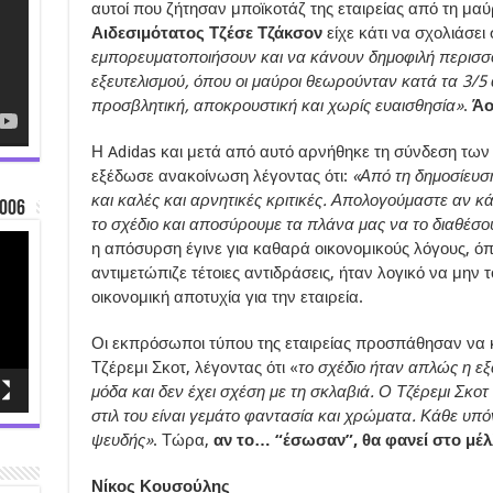
αυτοί που ζήτησαν μποϊκοτάζ της εταιρείας από τη μαύ
Αιδεσιμότατος Τζέσε Τζάκσον
είχε κάτι να σχολιάσει
εμπορευματοποιήσουν και να κάνουν δημοφιλή περισ
εξευτελισμού, όπου οι μαύροι θεωρούνταν κατά τα 3/5
προσβλητική, αποκρουστική και χωρίς ευαισθησία»
.
Ά
Η Adidas και μετά από αυτό αρνήθηκε τη σύνδεση των 
εξέδωσε ανακοίνωση λέγοντας ότι:
«Από τη δημοσίευσ
και καλές και αρνητικές κριτικές. Απολογούμαστε αν
006
το σχέδιο και αποσύρουμε τα πλάνα μας να το διαθέσ
η απόσυρση έγινε για καθαρά οικονομικούς λόγους, όπω
αντιμετώπιζε τέτοιες αντιδράσεις, ήταν λογικό να μην 
οικονομική αποτυχία για την εταιρεία.
Οι εκπρόσωποι τύπου της εταιρείας προσπάθησαν να κ
Τζέρεμι Σκοτ, λέγοντας ότι «
το σχέδιο ήταν απλώς η εξ
μόδα και δεν έχει σχέση με τη σκλαβιά. Ο Τζέρεμι Σκοτ
στιλ του είναι γεμάτο φαντασία και χρώματα. Κάθε υπόν
ψευδής»
. Τώρα,
αν το… “έσωσαν”, θα φανεί στο μέλ
Νίκος Κουσούλης