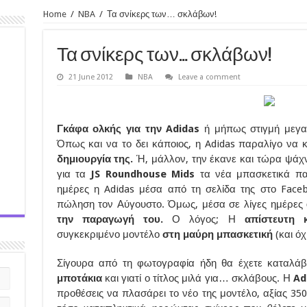
Home
/
NBA
/
Τα σνίκερς των… σκλάβων!
Τα σνίκερς των… σκλάβων!
21 June 2012
NBA
Leave a comment
Γκάφα ολκής για την Adidas
ή μήπως στιγμή μεγα
Όπως και να το δει κάποιος, η Adidas παραλίγο να 
δημιουργία της.
Ή, μάλλον, την έκανε και τώρα ψάχν
για τα
JS Roundhouse Mids
τα νέα μπασκετικά πα
ημέρες η Adidas μέσα από τη σελίδα της στο Face
πώληση τον Αύγουστο. Όμως, μέσα σε λίγες ημέρες
την παραγωγή του.
Ο λόγος; Η
απίστευτη 
συγκεκριμένο μοντέλο
στη μαύρη μπασκετική
(και όχ
Σίγουρα από τη φωτογραφία ήδη θα έχετε καταλάβ
μποτάκια
και γιατί ο τίτλος μιλά για… σκλάβους. Η
Ad
προθέσεις να πλασάρει το νέο της μοντέλο, αξίας 35