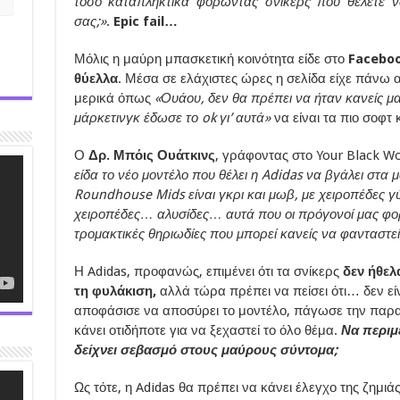
τόσο καταπληκτικά φορώντας σνίκερς που θέλετε ν
σας;»
.
Epic fail…
Μόλις η μαύρη μπασκετική κοινότητα είδε στο
Facebo
θύελλα
. Μέσα σε ελάχιστες ώρες η σελίδα είχε πάνω
μερικά όπως
«Ουάου, δεν θα πρέπει να ήταν κανείς μ
μάρκετινγκ έδωσε το ok γι’ αυτά»
να είναι τα πιο σοφτ 
Ο
Δρ. Μπόις Ουάτκινς
, γράφοντας στο Your Black Wo
είδα το νέο μοντέλο που θέλει η Adidas να βγάλει στα 
Roundhouse Mids είναι γκρι και μωβ, με χειροπέδες γ
χειροπέδες… αλυσίδες… αυτά που οι πρόγονοί μας φορο
τρομακτικές θηριωδίες που μπορεί κανείς να φανταστεί
Η Adidas, προφανώς, επιμένει ότι τα σνίκερς
δεν ήθελ
τη φυλάκιση,
αλλά τώρα πρέπει να πείσει ότι… δεν είν
αποφάσισε να αποσύρει το μοντέλο, πάγωσε την παρα
κάνει οτιδήποτε για να ξεχαστεί το όλο θέμα.
Να περιμ
δείχνει σεβασμό στους μαύρους σύντομα;
Ως τότε, η Adidas θα πρέπει να κάνει έλεγχο της ζημιά