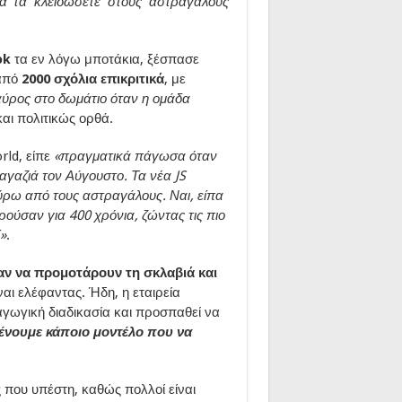
α τα κλειδώσετε στους αστραγάλους
ok
τα εν λόγω μποτάκια, ξέσπασε
 από
2000 σχόλια επικριτικά
, με
αύρος στο δωμάτιο όταν η ομάδα
και πολιτικώς ορθά.
rld, είπε
«πραγματικά πάγωσα όταν
μαγαζιά τον Αύγουστο. Τα νέα JS
ύρω από τους αστραγάλους. Ναι, είπα
ύσαν για 400 χρόνια, ζώντας τις πιο
»
.
αν να προμοτάρουν τη σκλαβιά και
αι ελέφαντας. Ήδη, η εταιρεία
γωγική διαδικασία και προσπαθεί να
ένουμε κάποιο μοντέλο που να
ς που υπέστη, καθώς πολλοί είναι