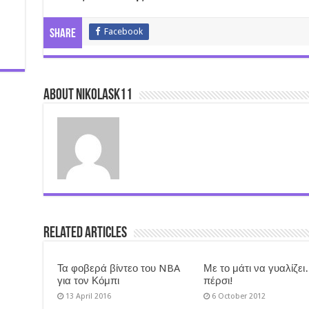
Facebook
Share
About nikolask11
Related Articles
Τα φοβερά βίντεο του NBA
Με το μάτι να γυαλίζε
για τον Κόμπι
πέρσι!
13 April 2016
6 October 2012