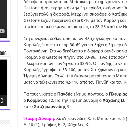
διέκοψε το τρίποντο του Μπίτσικα, με το ημίχρονο να τ
Gastone ήταν εκρηκτική στην 3η περίοδο, σκόραραν 38
ξεφύγει πολύ η διαφορά. Μέχρι να σκοράρει ο Χατζηιω
Gastone είχαν τρέξει ένα σερί 0-10 με τον Καραλή και
στο ίδιο επίπεδο έμεινε το σκορ ως το 28-58 από τον 
Στη συνέχεια, οι Gastone με τον Βλαχογεώργη και τον
Καραλής έκανε το σκορ 30-69 για να λήξει η 3η περίοδ
Ροντογιάννη. Στο 4ο δεκάλεπτο η διαφορά συνέχισε να 
006
Κορμανό οι Gastone πήγαν στο 33-86, , ενώ έφτασαν το
Πλευριά και τον Πανδή για το 33-96. Ο Πανδής πήγε τ
Καραλής έγραψε το 35-100, με τον Χατζηιωαννίδη και
Ήρεμη Δύναμη. Το 40-110 έκαναν με τρίποντο ο Μπίτσι
ματς να τελειώνει στο 42-116 από τον Πανδή και τον 
Για τους νικητές ο
Πανδής
είχε 36 πόντους, ο
Πλευριά
ο
Κορμανός
12. Για την Ήρεμη Δύναμη ο
Χάχαλης Β.
και ο
Χατζηιωαννίδης
9.
Ήρεμη Δύναμη:
Χατζηιωαννίδης Χ. 9, Μπίτσικας Ε. 6 
Δ. 10 (1), Γράψας Ε. 2, Χάχαλης Χ..