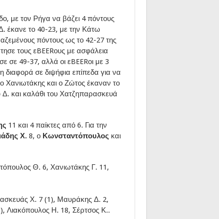
ο, με τον Ρήγα να βάζει 4 πόντους
Δ. έκανε το 40-23, με την Κάτω
μαζεμένους πόντους ως το 42-27 της
άτησε τους εBEERους με ασφάλεια
ε σε 49-37, αλλά οι εBEERοι με 3
η διαφορά σε διψήφια επίπεδα για να
ο Χανιωτάκης και ο Ζώτος έκαναν το
ου Δ. και καλάθι του Χατζηπαρασκευά
ης
11 και 4 παίκτες από 6. Για την
άδης Χ.
8, ο
Κωνσταντόπουλος
και
τόπουλος Θ. 6, Χανιωτάκης Γ. 11,
σκευάς Χ. 7 (1), Μαυράκης Δ. 2,
, Λιακόπουλος Η. 18, Σέρτσος Κ..