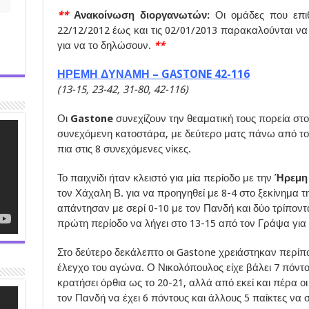
**
Ανακοίνωση διοργανωτών:
Οι ομάδες που επιθ
22/12/2012 έως και τις 02/01/2013 παρακαλούνται να
για να το δηλώσουν.
**
ΗΡΕΜΗ ΔΥΝΑΜΗ – GASTONE 42-116
(13-15, 23-42, 31-80, 42-116)
Οι
Gastone
συνεχίζουν την θεαματική τους πορεία στ
συνεχόμενη κατοστάρα, με δεύτερο ματς πάνω από το
πια στις 8 συνεχόμενες νίκες.
Το παιχνίδι ήταν κλειστό για μία περίοδο με την
Ήρεμη
τον Χάχαλη Β. για να προηγηθεί με 8-4 στο ξεκίνημα 
απάντησαν με σερί 0-10 με τον Πανδή και δύο τρίποντα
πρώτη περίοδο να λήγει στο 13-15 από τον Γράψα για
Στο δεύτερο δεκάλεπτο οι Gastone χρειάστηκαν περίπ
έλεγχο του αγώνα. Ο Νικολόπουλος είχε βάλει 7 πόντο
κρατήσει όρθια ως το 20-21, αλλά από εκεί και πέρα οι
τον Πανδή να έχει 6 πόντους και άλλους 5 παίκτες να 