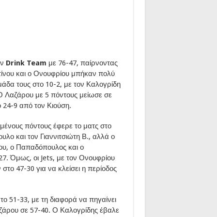
ην
Drink Team
με 76-47, παίρνοντας
ίνου και ο Ονουφρίου μπήκαν πολύ
μάδα τους στο 10-2, με τον Καλογρίδη
 Ο Λαζάρου με 5 πόντους μείωσε σε
 24-9 από τον Κιούση.
μένους πόντους έφερε το ματς στο
λο και τον Γιαννιτσιώτη Β., αλλά ο
ου, ο Παπαδόπουλος και ο
27. Όμως, οι Jets, με τον Ονουφρίου
στο 47-30 για να κλείσει η περίοδος
το 51-33, με τη διαφορά να πηγαίνει
αζάρου σε 57-40. Ο Καλογρίδης έβαλε