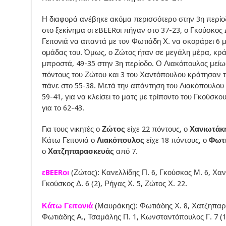
Η διαφορά ανέβηκε ακόμα περισσότερο στην 3η περίοδ
στο ξεκίνημα οι εBEERοι πήγαν στο 37-23, ο Γκούσκος 
Γειτονιά να απαντά με τον Φωτιάδη Χ. να σκοράρει 6 
ομάδας του. Όμως, ο Ζώτος ήταν σε μεγάλη μέρα, κρ
μπροστά, 49-35 στην 3η περίοδο. Ο Λιακόπουλος μείωσ
πόντους του Ζώτου και 3 του Χαντόπουλου κράτησαν τ
πάνε στο 55-38. Μετά την απάντηση του Λιακόπουλου 
59-41, για να κλείσει το ματς με τρίποντο του Γκούσκ
για το 62-43.
Για τους νικητές ο
Ζώτος
είχε 22 πόντους, ο
Χανιωτάκ
Κάτω Γειτονιά ο
Λιακόπουλος
είχε 18 πόντους, ο
Φωτι
ο
Χατζηπαρασκευάς
από 7.
εBEERοι
(Ζώτος): Κανελλίδης Π. 6, Γκούσκος Μ. 6, Χαν
Γκούσκος Δ. 6 (2), Ρήγας Χ. 5, Ζώτος Χ. 22.
Κάτω Γειτονιά
(Μαυράκης): Φωτιάδης Χ. 8, Χατζηπαρα
Φωτιάδης Α., Τσαμάλης Π. 1, Κωνσταντόπουλος Γ. 7 (1)