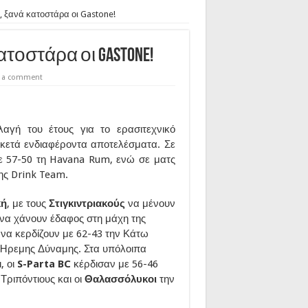
ς, ξανά κατοστάρα οι Gastone!
ατοστάρα οι Gastone!
e a comment
αγή του έτους για το ερασιτεχνικό
ρκετά ενδιαφέροντα αποτελέσματα. Σε
ε 57-50 τη Havana Rum, ενώ σε ματς
ης Drink Team.
κή
, με τους
Στιγκιντριακούς
να μένουν
 να χάνουν έδαφος στη μάχη της
ς
να κερδίζουν με 62-43 την Κάτω
 Ήρεμης Δύναμης. Στα υπόλοιπα
, οι
S-Parta BC
κέρδισαν με 56-46
Τριπόντιους και οι
Θαλασσόλυκοι
την