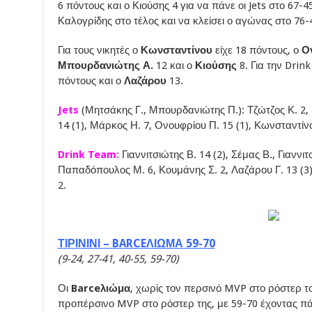
6 πόντους και ο Κιούσης 4 για να πάνε οι Jets στο 67-
Καλογρίδης στο τέλος και να κλείσει ο αγώνας στο 76-
Για τους νικητές ο
Κωνσταντίνου
είχε 18 πόντους, ο
Ο
Μπουρδανιώτης Α.
12 και ο
Κιούσης
8. Για την Drin
πόντους και ο
Λαζάρου
13.
Jets
(Μητσάκης Γ., Μπουρδανιώτης Π.): Τζώτζος Κ. 2,
14 (1), Μάρκος Η. 7, Ονουφρίου Π. 15 (1), Κωνσταντίνο
Drink Team:
Γιαννιτσιώτης Β. 14 (2), Σέμας Β., Γιαννι
Παπαδόπουλος Μ. 6, Κουμάνης Σ. 2, Λαζάρου Γ. 13 (3
2.
ΤΙΡΙΝΙΝΙ – BARCEΛΙΩΜΑ 59-70
(9-24, 27-41, 40-55, 59-70)
Οι
Barceλιώμα
, χωρίς τον περσινό MVP στο ρόστερ τ
προπέρσινο MVP στο ρόστερ της, με 59-70 έχοντας π