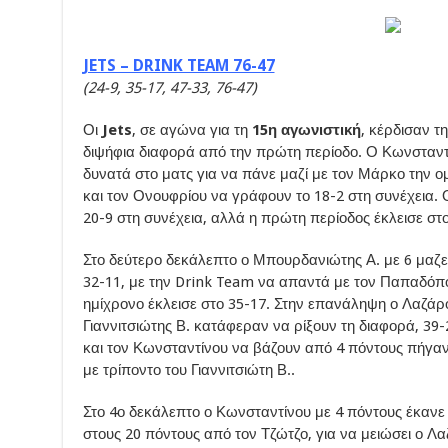
JETS – DRINK TEAM 76-47
(24-9, 35-17, 47-33, 76-47)
Οι
Jets
, σε αγώνα για τη
15η αγωνιστική
, κέρδισαν τ
διψήφια διαφορά από την πρώτη περίοδο. Ο Κωνσταντ
δυνατά στο ματς για να πάνε μαζί με τον Μάρκο την ο
και τον Ονουφρίου να γράφουν το 18-2 στη συνέχεια.
20-9 στη συνέχεια, αλλά η πρώτη περίοδος έκλεισε στο
Στο δεύτερο δεκάλεπτο ο Μπουρδανιώτης Α. με 6 μαζε
32-11, με την Drink Team να απαντά με τον Παπαδόπου
ημίχρονο έκλεισε στο 35-17. Στην επανάληψη ο Λαζάρ
Γιαννιτσιώτης Β. κατάφεραν να ρίξουν τη διαφορά, 39-
και τον Κωνσταντίνου να βάζουν από 4 πόντους πήγαν 
με τρίποντο του Γιαννιτσιώτη Β..
Στο 4ο δεκάλεπτο ο Κωνσταντίνου με 4 πόντους έκανε 
στους 20 πόντους από τον Τζώτζο, για να μειώσει ο Λ