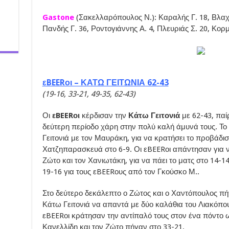
Gastone
(Σακελλαρόπουλος Ν.): Καραλής Γ. 18, Βλαχο
Πανδής Γ. 36, Ροντογιάννης Α. 4, Πλευριάς Σ. 20, Κορ
εBEERοι – ΚΑΤΩ ΓΕΙΤΩΝΙΑ 62-43
(19-16, 33-21, 49-35, 62-43)
Οι
εBEERοι
κέρδισαν την
Κάτω Γειτονιά
με 62-43, πα
δεύτερη περίοδο χάρη στην πολύ καλή άμυνά τους. Το 
Γειτονιά με τον Μαυράκη, για να κρατήσει το προβάδισ
Χατζηπαρασκευά στο 6-9. Οι εBEERοι απάντησαν για 
Ζώτο και τον Χανιωτάκη, για να πάει το ματς στο 14-14
19-16 για τους εBEERους από τον Γκούσκο Μ..
Στο δεύτερο δεκάλεπτο ο Ζώτος και ο Χαντόπουλος πήγ
Κάτω Γειτονιά να απαντά με δύο καλάθια του Λιακόπουλ
εBEERοι κράτησαν την αντίπαλό τους στον ένα πόντο ως
Κανελλίδη και τον Ζώτο πήγαν στο 33-21.