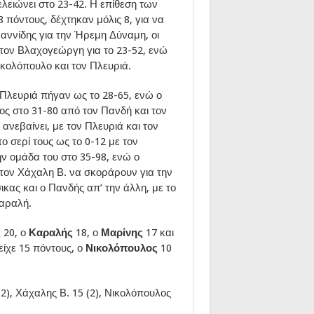
ελειώνει στο 23-42. Η επίθεση των
 πόντους, δέχτηκαν μόλις 8, για να
αννίδης για την Ήρεμη Δύναμη, οι
 τον Βλαχογεώργη για το 23-52, ενώ
Νικολόπουλο και τον Πλευριά.
 Πλευριά πήγαν ως το 28-65, ενώ ο
ος στο 31-80 από τον Πανδή και τον
ανεβαίνει, με τον Πλευριά και τον
 σερί τους ως το 0-12 με τον
ην ομάδα του στο 35-98, ενώ ο
 τον Χάχαλη Β. να σκοράρουν για την
κας και ο Πανδής απ’ την άλλη, με το
Καραλή.
ς
20, ο
Καραλής
18, ο
Μαρίνης
17 και
είχε 15 πόντους, ο
Νικολόπουλος
10
(2), Χάχαλης Β. 15 (2), Νικολόπουλος