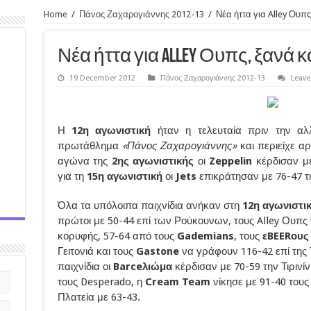
Home
/
Πάνος Ζαχαρογιάννης 2012-13
/
Νέα ήττα για Alley Ουπ
Νέα ήττα για Alley Ουπς, ξανά κ
19 December 2012
Πάνος Ζαχαρογιάννης 2012-13
Leav
Η
12η αγωνιστική
ήταν η τελευταία πριν την αλλ
πρωτάθλημα
«Πάνος Ζαχαρογιάννης»
και περιείχε α
αγώνα της
2ης αγωνιστικής
οι
Zeppelin
κέρδισαν μ
για τη
15η αγωνιστική
οι
Jets
επικράτησαν με 76-47 τ
Όλα τα υπόλοιπα παιχνίδια ανήκαν στη
12η αγωνιστι
πρώτοι με 50-44 επί των Ρούκουνων, τους Alley Ουπς
κορυφής, 57-64 από τους
Gademians
, τους
εBEERου
Γειτονιά και τους
Gastone
να γράφουν 116-42 επί της
παιχνίδια οι
Barceλιώμα
κέρδισαν με 70-59 την Τιρινίνι
τους Desperado, η
Cream Team
νίκησε με 91-40 τους 
Πλατεία με 63-43.