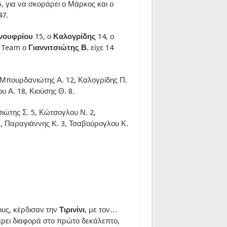
45, για να σκοράρει ο Μάρκος και ο
47.
νουφρίου
15, ο
Καλογρίδης
14, ο
k Team ο
Γιαννιτσιώτης Β.
είχε 14
 Μπουρδανιώτης Α. 12, Καλογρίδης Π.
υ Α. 18, Κιούσης Θ. 8.
τσιώτης Σ. 5, Κώτσογλου Ν. 2,
), Παραγιάννης Κ. 3, Τσαβούρογλου Κ.
ους, κέρδισαν την
Τιρινίνι
, με τον…
άρει διαφορά στο πρώτο δεκάλεπτο,