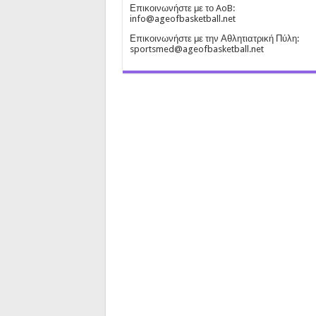
Επικοινωνήστε με το AoB:
info@ageofbasketball.net
Επικοινωνήστε με την Αθλητιατρική Πύλη:
sportsmed@ageofbasketball.net