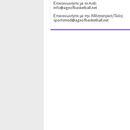
Επικοινωνήστε με το AoB:
info@ageofbasketball.net
Επικοινωνήστε με την Αθλητιατρική Πύλη:
sportsmed@ageofbasketball.net