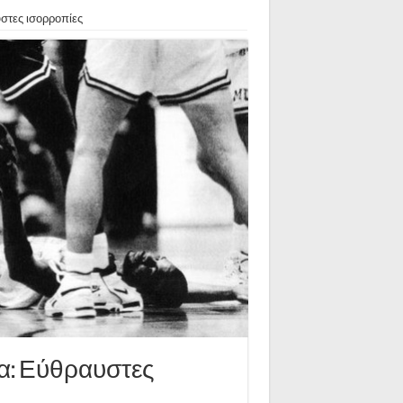
στες ισορροπίες
α: Εύθραυστες