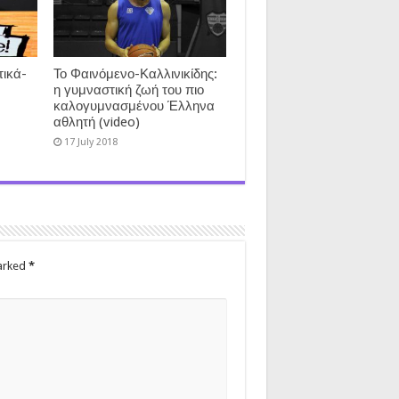
ικά-
Το Φαινόμενο-Καλλινικίδης:
η γυμναστική ζωή του πιο
καλογυμνασμένου Έλληνα
αθλητή (video)
17 July 2018
marked
*