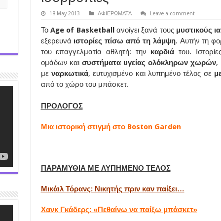
18 May 2013
ΑΦΙΕΡΩΜΑΤΑ
Leave a comment
Το
Age of Basketball
ανοίγει ξανά τους
μυστικούς ι
εξερευνά
ιστορίες πίσω από τη λάμψη
. Αυτήν τη φ
του επαγγελματία αθλητή: την
καρδιά
του. Ιστορί
ομάδων και
συστήματα υγείας ολόκληρων χωρών
,
με
ναρκωτικά
, ευτυχισμένο και λυπημένο τέλος σε
μ
από το χώρο του μπάσκετ.
ΠΡΟΛΟΓΟΣ
Μια ιστορική στιγμή στο Boston Garden
ΠΑΡΑΜΥΘΙΑ ΜΕ ΛΥΠΗΜΕΝΟ ΤΕΛΟΣ
Μικάιλ Τόρανς: Νικητής πριν καν παίξει…
Χανκ Γκάδερς: «Πεθαίνω να παίξω μπάσκετ»