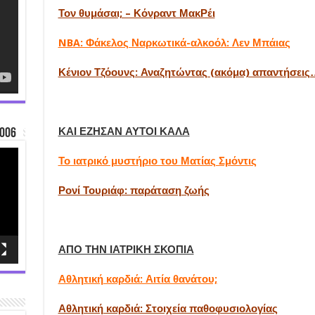
Τον θυμάσαι; – Κόνραντ ΜακΡέι
NBA: Φάκελος Ναρκωτικά-αλκοόλ: Λεν Μπάιας
Κένιον Τζόουνς: Αναζητώντας (ακόμα) απαντήσεις
ΚΑΙ ΕΖΗΣΑΝ ΑΥΤΟΙ ΚΑΛΑ
006
Το ιατρικό μυστήριο του Ματίας Σμόντις
Ρονί Τουριάφ: παράταση ζωής
ΑΠΟ ΤΗΝ ΙΑΤΡΙΚΗ ΣΚΟΠΙΑ
Αθλητική καρδιά: Αιτία θανάτου;
Αθλητική καρδιά: Στοιχεία παθοφυσιολογίας