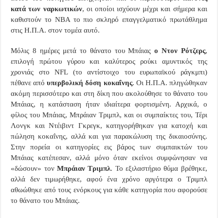
κατά των ναρκωτικών
, οι οποίοι ισχύουν μέχρι και σήμερα και
καθιστούν το
NBA
το πιο σκληρό επαγγελματικό πρωτάθλημα
στις Η.Π.Α. στον τομέα αυτό.
Μόλις 8 ημέρες μετά το θάνατο του Μπάιας
ο Ντον Ρότζερς
,
επιλογή πρώτου γύρου και καλύτερος ρούκι αμυντικός της
χρονιάς στο
NFL
(το αντίστοιχο του ευρωπαϊκού ράγκμπι)
πέθανε από
υπερβολική δόση κοκαΐνης
. Οι Η.Π.Α. πληγώθηκαν
ακόμη περισσότερο και στη δίκη που ακολούθησε το θάνατο του
Μπάιας, η κατάσταση ήταν ιδιαίτερα φορτισμένη. Αρχικά, ο
φίλος του Μπάιας, Μπράιαν Τριμπλ, και οι συμπαίκτες του, Τέρι
Λονγκ και Ντέιβιντ Γκρεγκ, κατηγορήθηκαν για κατοχή και
πώληση κοκαΐνης, αλλά και για παρακώλυση της δικαιοσύνης.
Στην πορεία οι κατηγορίες εις βάρος των συμπαικτών του
Μπάιας κατέπεσαν, αλλά μόνο όταν εκείνοι συμφώνησαν να
«δώσουν» τον
Μπράιαν Τριμπλ
. Το εξιλαστήριο θύμα βρέθηκε,
αλλά δεν τιμωρήθηκε, αφού ένα χρόνο αργότερα ο Τριμπλ
αθωώθηκε από τους ενόρκους για κάθε κατηγορία που αφορούσε
το θάνατο του Μπάιας.