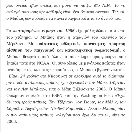
μου όνειρό ήταν απλώς και μόνο να παίξω στο
NBA
. Το να
επιλεγώ από τους πρωταθλητές είναι ένα δεύτερο όνειρο
». Τελικά,
ο Μπάιας δεν πρόλαβε να κάνει πραγματικότητα το όνειρό του.
Το
«καταραμένο» ντραφτ του 1986
είχε μόλις δώσει το πρώτο
του χτύπημα. Ο Μπάιας ήταν η ατραξιόν του κολεγίου του
Μέριλαντ. Με
απίστευτες αθλητικές ικανότητες
,
τρομερή
αίσθηση του παιχνιδιού
και
καταπληκτική σωματοδομή
, ο
Μπάιας θεωρείτο από όλους ο πιο πλήρης φόργουορντ που
έπαιξε ποτέ στο
NCAA
. Οι συγκρίσεις με μεγάλους παίκτες ήταν
αναπόφευκτες και στις περισσότερες ο Μπάιας έβγαινε νικητής.
«
Είμαι 24 χρόνια στο Ντιουκ και σε ολόκληρο αυτό το διάστημα,
μόνο δύο αντίπαλους παίκτες έχω ξεχωρίσει: τον Μάικλ Τζόρνταν
και τον Λεν Μπάιας
», είπε ο Μάικ Σιζέφσκι το 2003. Ο Μάικλ
Ουίλμπον δουλεύει στο
ESPN
και την
Washington
Post
: «
Έχω
δει τρομερούς παίκτες. Τον Τζόρνταν, τον Γιούιν, τον Μάλιν, τον
Σάμπσον. Αργότερα τον Ντέιβιντ Ρόμπινσον. Αλλά ο Μπάιας ήταν
ο πιο απίστευτος παίκτης κολεγίου που έχω δει ποτέ
», είπε το
2003.