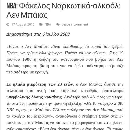
NBA: Φάκελος Ναρκωτικά-αλκοόλ:
Λεν Μπάιας
17 August 2010
NBA
Leave a comment
Δημοσιεύτηκε στις 6 Ιουλίου 2008
«
Είναι ο Λεν Μπάιας. Είναι λιπόθυμος. Το κορμί του τρέμει.
Πρέπει να έρθετε εδώ γρήγορα. Πρέπει να τον σώσετε
». Στις 19
Ιουνίου 1986 η κλήση του αστυνομικού που βρήκε τον Λεν
Μπάιας προς τη βάση του για να έρθει ασθενοφόρο έμοιαζε
περισσότερο με κραυγή.
Σε
ηλικία μικρότερη των 23 ετών
, ο Λεν Μπάιας άφησε την
τελευταία του πνοή από καρδιακή αρρυθμία, αποτέλεσμα
υπερβολικής δόσης κοκαΐνης
. Λιγότερο από 48 ώρες νωρίτερα,
τίποτα δεν προδίκαζε την τραγική εξέλιξη: «
Με το νούμερο 2 στο
NBA
ντραφτ, οι Μπόστον Σέλτικς επιλέγουν τον Λεν Μπάιας, από
το κολέγιο του Μέριλαντ
», ανακοίνωσε ο Ντέιβιντ Στερν στις 17
Ιουνίου, με τον Μπάιας να παίρνει το μικρόφωνο και να δηλώνει
ενθουσιασμένος: «
Είναι ένα όνειρο μέσα σε ένα όνειρο. Το πρώτο