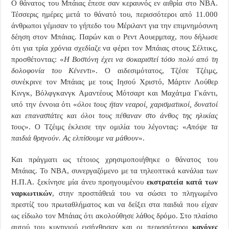
Ο θάνατος του Μπάιας έπεσε σαν κεραυνός εν αιθρία στο
NBA
.
Τέσσερις ημέρες μετά το θάνατό του, περισσότεροι από 11.000
άνθρωποι γέμισαν το γήπεδο του Μέριλαντ για την επιμνημόσυνη
δέηση στον Μπάιας. Παρών και ο Ρεντ Αουερμπαχ, που δήλωσε
ότι για τρία χρόνια σχεδίαζε να φέρει τον Μπάιας στους Σέλτικς,
προσθέτοντας: «
Η Βοστόνη έχει να σοκαριστεί τόσο πολύ από τη
δολοφονία του Κένεντι
». Ο αιδεσιμότατος, Τζέσε Τζέιμς,
συνέκρινε τον Μπάιας με τους Ιησού Χριστό, Μάρτιν Λούθερ
Κινγκ, Βόλφγκανγκ Αμαντέους Μότσαρτ και Μαχάτμα Γκάντι,
υπό την έννοια ότι «
όλοι τους ήταν νεαροί, χαρισματικοί, δυνατοί
και επαναστάτες και όλοι τους πέθαναν στο άνθος της ηλικίας
τους
». Ο Τζέιμς έκλεισε την ομιλία του λέγοντας: «
Απόψε τα
παιδιά θρηνούν. Ας ελπίσουμε να μάθουν
».
Και πράγματι ως τέτοιος χρησιμοποιήθηκε ο θάνατος του
Μπάιας. Το
NBA
, συνεργαζόμενο με τα τηλεοπτικά κανάλια των
Η.Π.Α. ξεκίνησε μία άνευ προηγουμένου
εκστρατεία κατά των
ναρκωτικών
, στην προσπάθειά του να σώσει το πληγωμένο
πρεστίζ του πρωταθλήματος και να δείξει στα παιδιά που είχαν
ως είδωλο τον Μπάιας ότι ακολούθησε λάθος δρόμο. Στο πλαίσιο
αυτού του κυνηγιού εισήχθησαν και οι περισσότεροι
κανόνες