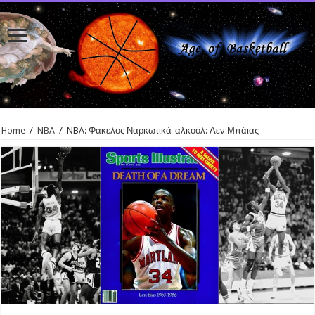
Home
/
NBA
/
NBA: Φάκελος Ναρκωτικά-αλκοόλ: Λεν Μπάιας