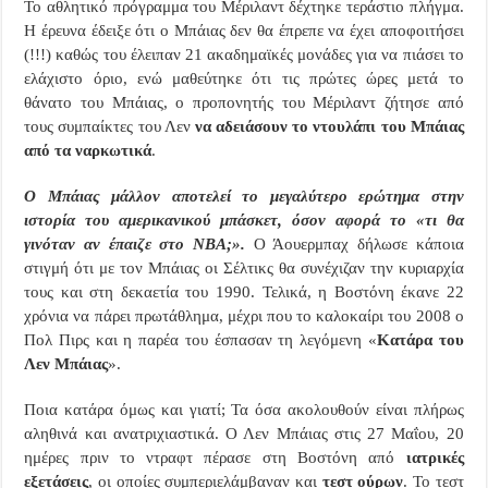
Το αθλητικό πρόγραμμα του Μέριλαντ δέχτηκε τεράστιο πλήγμα.
Η έρευνα έδειξε ότι ο Μπάιας δεν θα έπρεπε να έχει αποφοιτήσει
(!!!) καθώς του έλειπαν 21 ακαδημαϊκές μονάδες για να πιάσει το
ελάχιστο όριο, ενώ μαθεύτηκε ότι τις πρώτες ώρες μετά το
θάνατο του Μπάιας, ο προπονητής του Μέριλαντ ζήτησε από
τους συμπαίκτες του Λεν
να αδειάσουν το ντουλάπι του Μπάιας
από τα ναρκωτικά
.
Ο Μπάιας μάλλον αποτελεί το μεγαλύτερο ερώτημα στην
ιστορία του αμερικανικού μπάσκετ, όσον αφορά το «τι θα
γινόταν αν έπαιζε στο
NBA
;».
Ο Άουερμπαχ δήλωσε κάποια
στιγμή ότι με τον Μπάιας οι Σέλτικς θα συνέχιζαν την κυριαρχία
τους και στη δεκαετία του 1990. Τελικά, η Βοστόνη έκανε 22
χρόνια να πάρει πρωτάθλημα, μέχρι που το καλοκαίρι του 2008 ο
Πολ Πιρς και η παρέα του έσπασαν τη λεγόμενη «
Κατάρα του
Λεν Μπάιας
».
Ποια κατάρα όμως και γιατί; Τα όσα ακολουθούν είναι πλήρως
αληθινά και ανατριχιαστικά. Ο Λεν Μπάιας στις 27 Μαΐου, 20
ημέρες πριν το ντραφτ πέρασε στη Βοστόνη από
ιατρικές
εξετάσεις
, οι οποίες συμπεριελάμβαναν και
τεστ ούρων
. Το τεστ