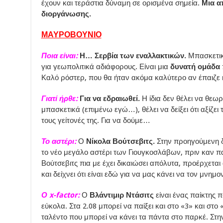
έχουν και τεράστια δύναμη σε ορισμένα σημεία.
Μια α
διοργάνωσης.
ΜΑΥΡΟΒΟΥΝΙΟ
Ποια είναι:
Η… Σερβία των εναλλακτικών.
Μπασκετικ
για γεωπολιτικά αδιάφορους. Είναι μια
δυνατή ομάδα
π
Καλό ρόστερ, που θα ήταν ακόμα καλύτερο αν έπαιζε κ
Γιατί ήρθε:
Για να εδραιωθεί.
Η ίδια δεν θέλει να θεω
μπασκετικά (επιμένω εγώ…), θέλει να δείξει ότι αξίζει
τους γείτονές της. Για να δούμε…
Το αστέρι:
Ο
Νίκολα Βούτσεβιτς.
Στην προηγούμενη δ
το νέο μεγάλο αστέρι των Γιουγκοσλάβων, πριν καν π
Βούτσεβιτς πια με έχει δικαιώσει απόλυτα, προέρχετα
και δείχνει ότι είναι εδώ για να μας κάνει να τον μνημ
Ο x-factor:
Ο
Βλάντιμιρ Ντάσιτς
είναι ένας παίκτης 
εύκολα. Στα 2.08 μπορεί να παίξει και στο «3» και στο
ταλέντο που μπορεί να κάνει τα πάντα στο παρκέ. Στη