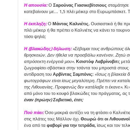
Η απουσία:
Ο
Σαρούνας Γιασικεβίτσιους
σταμάτησε α
κατεβαίνουν με… 1,5 πλέι μέικερ στο Ευρωμπάσκετ. Τ
Η έκπληξη:
Ο
Μάντας Καλνιέτις.
Ουσιαστικά ή θα πρέ
πλέι μέικερ ή θα πρέπει ο Καλνιέτις να κάνει το τουρν
τόσο ψηλά;
Η (βλακώδης) δήλωση:
«Σέβομαι τους ανθρώπους όλ
θρησκειών. Δεν ήθελα να προσβάλω κανέναν. Ζητώ συ
απρόσεκτη ενέργειά μου»
.
Κσιστόφ Λαβρίνοβιτ
ς μετά
ζωγραφίσει σβάστικα στην τσάντα του μπροστά στους
αντίδραση του
Αρβίντας Σαμπόνις:
«Ίσως η βλακεία δε
φωτογράφων είναι ίσως μεγαλύτερη. Πρέπει να καταλάβ
της Λιθουανίας. Προφανώς δεν κατάλαβε τι έκανε»
. Κ
από μόνο του το κουφό βλακώδες του πράγματος, ας τ
έναν (πρώην) Σοβιετικό, έτσι;
Πού πάει:
Όσο μακριά αντέξει να τη φτάσει ο Καλνιέτις
στις πλάτες του; Μάλλον όχι.
Θεωρώ ότι οι Λιθουανοί
ένα από τα
φαβορί για την τετράδα,
ίσως και τον τελ