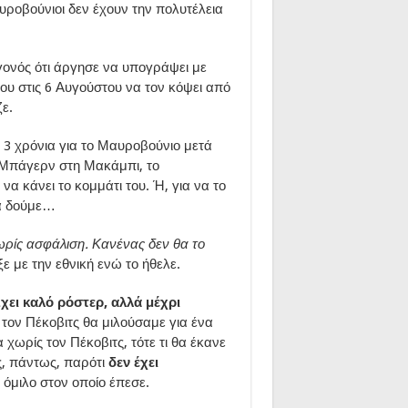
υροβούνιοι δεν έχουν την πολυτέλεια
γονός ότι άργησε να υπογράψει με
ου στις 6 Αυγούστου να τον κόψει από
ε.
 3 χρόνια για το Μαυροβούνιο μετά
 Μπάγερν στη Μακάμπι, το
α κάνει το κομμάτι του. Ή, για να το
α δούμε…
ρίς ασφάλιση. Κανένας δεν θα το
ξε με την εθνική ενώ το ήθελε.
χει καλό ρόστερ, αλλά μέχρι
ι τον Πέκοβιτς θα μιλούσαμε για ένα
χωρίς τον Πέκοβιτς, τότε τι θα έκανε
ς, πάντως, παρότι
δεν έχει
όμιλο στον οποίο έπεσε.