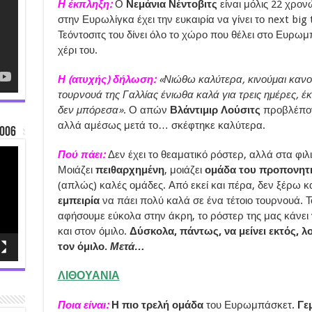
Η έκπληξη:
Ο
Νεμάνια Νέντοβιτς
είναι μόλις 22 χρο
στην Ευρωλίγκα έχει την ευκαιρία να γίνει το next bi
Τεόντοσιτς του δίνει όλο το χώρο που θέλει στο Ευρωμπ
χέρι του.
Η (ατυχής) δήλωση:
«Νιώθω καλύτερα, κινούμαι κανον
τουρνουά της Γαλλίας ένιωθα καλά για τρεις ημέρες, έκ
δεν μπόρεσα»
. Ο απών
Βλάντιμιρ Λούσιτς
προβλέπον
αλλά αμέσως μετά το… σκέφτηκε καλύτερα.
006
Πού πάει:
Δεν έχει το θεαματικό ρόστερ, αλλά στα φιλ
Μοιάζει
πειθαρχημένη
, μοιάζει
ομάδα του προπονητ
(απλώς) καλές ομάδες. Από εκεί και πέρα, δεν ξέρω κ
εμπειρία
να πάει πολύ καλά σε ένα τέτοιο τουρνουά. Τ
αφήσουμε εύκολα στην άκρη, το ρόστερ της μας κάνει 
και στον όμιλο.
Δύσκολα, πάντως, να μείνει εκτός, λο
τον όμιλο.
Μετά…
ΛΙΘΟΥΑΝΙΑ
Ποια είναι:
Η πιο τρελή ομάδα
του Ευρωμπάσκετ.
Γεμ