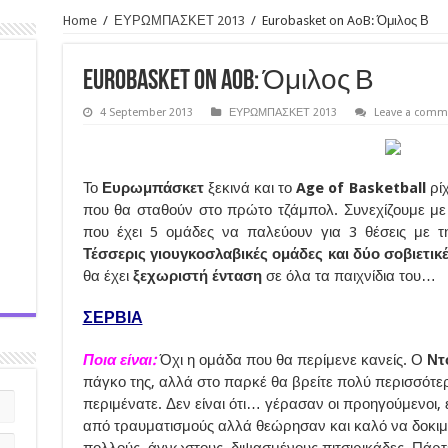
Home
/
ΕΥΡΩΜΠΑΣΚΕΤ 2013
/
Eurobasket on AoB: Όμιλος Β
Eurobasket on AoB: Όμιλος Β
4 September 2013
ΕΥΡΩΜΠΑΣΚΕΤ 2013
Leave a comm
Το
Ευρωμπάσκετ
ξεκινά και το
Age of Basketball
ρί
που θα σταθούν στο πρώτο τζάμπολ. Συνεχίζουμε με
που έχει 5 ομάδες να παλεύουν για 3 θέσεις με τη
Τέσσερις γιουγκοσλαβικές ομάδες και δύο σοβιετικ
θα έχει
ξεχωριστή ένταση
σε όλα τα παιχνίδια του…
ΣΕΡΒΙΑ
Ποια είναι:
Όχι η ομάδα που θα περίμενε κανείς. Ο
Ντο
πάγκο της, αλλά στο παρκέ θα βρείτε πολύ περισσότερ
περιμένατε. Δεν είναι ότι… γέρασαν οι προηγούμενοι, ε
από τραυματισμούς αλλά θεώρησαν και καλό να δοκιμ
πολλούς, άγνωστους, διψασμένους πιτσιρικάδες. Πάρτ