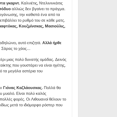
στα γκαρντ.
Καλνιέτις, Ντελινινκάιτις
ασόδυο
αλλιώς δεν βγαίνει το πράγμα.
οργάνωσης, την καθιστά ένα από τα
επιβάλλει το ρυθμό του σε κάθε ματς.
Γιαφτόκας, Κουζμίνσκας, Μασιούλις,
οδηλώνει, αυτό επιζητά.
Αλλά ήρθε
ν Σάρας το χάος…
τέρι μιας πολύ δυνατής ομάδας. Δεινός
ίκτης που γουστάρει να είναι ηγέτης,
ό τα μεγάλα αστέρια του
ον
Γιόνας Καζλάουσκας.
Πολλά θα
του μυαλό. Είναι πολύ καλός
πολλές φορές. Οι Λιθουανοί θέλουν το
 ιδίως μετά το ιδιόμορφο ρόστερ που