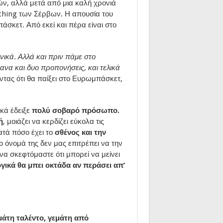
νών, αλλά μετά από μια καλή χρονιά
g thing των Σέρβων. Η απουσία του
άσκετ. Από εκεί και πέρα είναι στο
ικά. Αλλά και πριν πάμε στο
ανα και δυο προπονήσεις, και τελικά
τας ότι θα παίξει στο Ευρωμπάσκετ,
ικά έδειξε
πολύ σοβαρό πρόσωπο.
ή
, μοιάζει να κερδίζει εύκολα τις
ατά πόσο έχει το
σθένος και την
ο όνομά της δεν μας επιτρέπει να την
να σκεφτόμαστε ότι μπορεί να μείνει
γικά θα μπει οκτάδα αν περάσει απ’
άτη ταλέντο, γεμάτη από