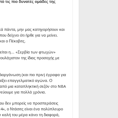
πό τις πιο δυνατές ομάδες της
ά πάντα, μην μας κατηγορήσουν και
ου δείχνει ότι ήρθε για να μείνει.
αι ο Πέκοβιτς.
ρείται η… «Σερβία των φτωχών»
 τουλάχιστον της ίδιας προσοχής με
ιοργάνωση (και πιο πριν) έγραφα για
αίξει επαγγελματικό αγώνα. Ο
ι από μια καταπληκτική σεζόν στο NBA
ονεύουμε για πολλά χρόνια.
που δεν μπορείς να προσπεράσεις
 «4», ο Ντάσιτς είναι ένα πολύπλευρο
ν καλή του μέρα κάνει τη διαφορά,