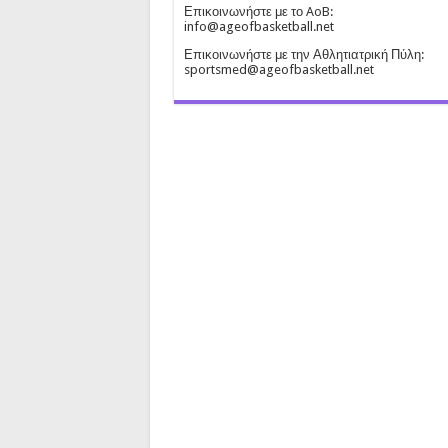
Επικοινωνήστε με το AoB:
info@ageofbasketball.net
Επικοινωνήστε με την Αθλητιατρική Πύλη:
sportsmed@ageofbasketball.net