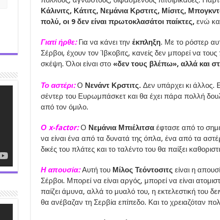
Κάλινιτς, Κάτιτς, Νεμάνια Κρστιτς, Μίσιτς, Μπογκντ
πολύ, οι 9 δεν είναι πρωτοκλασάτοι παίκτες,
ενώ και
Γιατί ήρθε:
Για να κάνει την
έκπληξη
. Με το ρόστερ αυ
Σέρβοι, έχουν τον Ίβκοβιτς, κανείς δεν μπορεί να τους
σκέψη. Όλοι είναι στο
«δεν τους βλέπω», αλλά και στ
Το αστέρι:
Ο
Νενάντ Κρστιτς.
Δεν υπάρχει κι άλλος. 
σέντερ του Ευρωμπάσκετ και θα έχει πάρα πολλή δουλ
από τον όμιλο.
Ο x-factor:
Ο
Νεμάνια Μπιέλιτσα
έφτασε από το σημε
να είναι ένα από τα δυνατά της όπλα, ένα από τα αστέρ
δικές του πλάτες και το ταλέντο του θα παίξει καθορι
Η απουσία:
Αυτή του
Μίλος Τεόντοσιτς
είναι η απου
Σέρβοι. Μπορεί να είναι αργός, μπορεί να είναι ατομισ
παίζει άμυνα, αλλά το μυαλό του, η εκτελεστική του δε
θα ανέβαζαν τη Σερβία επίπεδο. Και το χρειαζόταν πολ