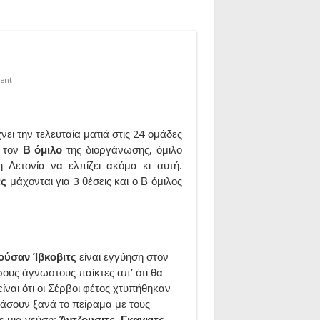
ent
χνει την τελευταία ματιά στις 24 ομάδες
 τον
Β όμιλο
της διοργάνωσης, όμιλο
 Λετονία να ελπίζει ακόμα κι αυτή.
ές
μάχονται για 3 θέσεις και ο Β όμιλος
ύσαν Ίβκοβιτς
είναι εγγύηση στον
ους άγνωστους παίκτες απ’ ότι θα
ίναι ότι οι Σέρβοι φέτος χτυπήθηκαν
άσουν ξανά το πείραμα με τους
ε μια γεύση:
Άντζουσιτς, Γκαγκιτς,