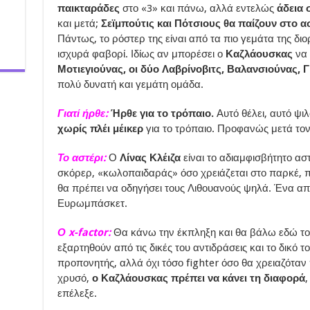
παικταράδες
στο «3» και πάνω, αλλά εντελώς
άδεια 
και μετά;
Σεϊμπούτις και Πότσιους θα παίζουν στο 
Πάντως, το ρόστερ της είναι από τα πιο γεμάτα της δι
ισχυρά φαβορί. Ιδίως αν μπορέσει ο
Καζλάουσκας
να 
Μοτιεγιούνας, οι δύο Λαβρίνοβιτς, Βαλανσιούνας, 
πολύ δυνατή και γεμάτη ομάδα.
Γιατί ήρθε:
Ήρθε για το τρόπαιο.
Αυτό θέλει, αυτό ψιλ
χωρίς πλέι μέικερ
για το τρόπαιο. Προφανώς μετά το
Το αστέρι:
Ο
Λίνας Κλέιζα
είναι το αδιαμφισβήτητο ασ
σκόρερ, «κωλοπαιδαράς» όσο χρειάζεται στο παρκέ, πα
θα πρέπει να οδηγήσει τους Λιθουανούς ψηλά. Ένα απ
Ευρωμπάσκετ.
Ο x-factor:
Θα κάνω την έκπληξη και θα βάλω εδώ τ
εξαρτηθούν από τις δικές του αντιδράσεις και το δικό 
προπονητής, αλλά όχι τόσο fighter όσο θα χρειαζόταν 
χρυσό,
ο Καζλάουσκας πρέπει να κάνει τη διαφορά
,
επέλεξε.