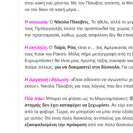
στην κακή του χάνεται. Με τον Πέκοβιτς απόντα, οι Μα
να τον δουν σε κακή μέρα…
Η απουσία:
Ο
Νίκολα Πέκοβιτς.
Το ήθελε, αλλά το γε
τους Τίμπεργουλβς έκανε την ομοσπονδία της χώρας τ
την προετοιμασία, καθώς χωρίς ασφάλιση δεν θα έπαιζ
Η έκπληξη:
Ο
Ταϊρίς Ράις
είναι ο… 3ος Αμερικανός σε
τους Κουκ και Ρόκστι. Μόλις πήρε μετεγγραφή από τη
Ευρωμπάσκετ θα είναι μιας πρώτης τάξης ευκαιρία για ν
πούμε αλλιώς,
για να δοκιμαστεί στα δύσκολα.
Για ν
Η (εργατική) δήλωση:
«Είναι αδύνατο να αγωνιστώ χω
έκανε»
. Νικόλα Πέκοβιτς για τους λόγους που δεν έπαι
Πού πάει:
Μπορεί να φτάσει ως το Μουντομπάσκετ;
Έ
στιγμής δεν έχει καταφέρει να ξεχωρίσει.
Αν είχε κα
από τα φαβορί. Τώρα, αν μπορέσει να μπει στην εξάδα 
με αυτόν; Θα είναι πολύ δύσκολος αντίπαλος για όλου
εξασφαλισμένη την πρόκριση
από τον πολύ δύσκολο 