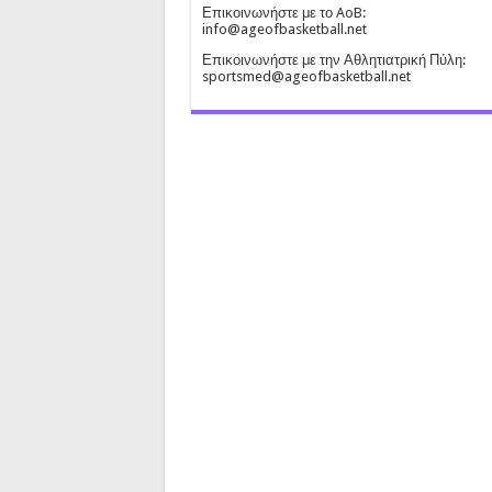
Επικοινωνήστε με το AoB:
info@ageofbasketball.net
Επικοινωνήστε με την Αθλητιατρική Πύλη:
sportsmed@ageofbasketball.net