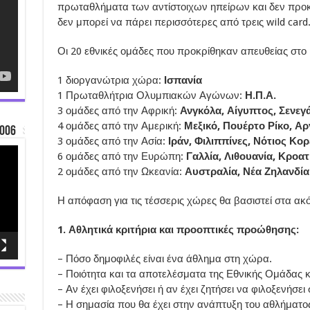
πρωταθλήματα των αντίστοιχων ηπείρων και δεν προ
δεν μπορεί να πάρει περισσότερες από τρεις wild card
Οι 20 εθνικές ομάδες που προκρίθηκαν απευθείας στο
1 διοργανώτρια χώρα:
Ισπανία
1 Πρωταθλήτρια Ολυμπιακών Αγώνων:
Η.Π.Α.
3 ομάδες από την Αφρική:
Ανγκόλα, Αίγυπτος, Σενεγ
4 ομάδες από την Αμερική:
Μεξικό, Πουέρτο Ρίκο, Αρ
006
3 ομάδες από την Ασία:
Ιράν, Φιλιππίνες, Νότιος Κορ
6 ομάδες από την Ευρώπη:
Γαλλία, Λιθουανία, Κροατ
2 ομάδες από την Ωκεανία:
Αυστραλία, Νέα Ζηλανδία
Η απόφαση για τις τέσσερις χώρες θα βασιστεί στα ακ
1. Αθλητικά κριτήρια και προοπτικές προώθησης:
– Πόσο δημοφιλές είναι ένα άθλημα στη χώρα.
– Ποιότητα και τα αποτελέσματα της Εθνικής Ομάδας 
– Αν έχει φιλοξενήσει ή αν έχει ζητήσει να φιλοξενήσε
– Η σημασία που θα έχει στην ανάπτυξη του αθλήματο