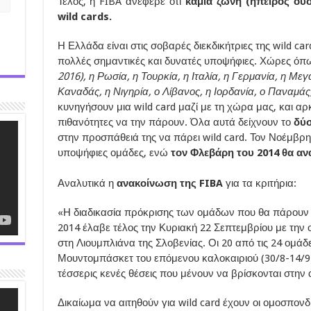
Τέλος, η FIBA ανέφερε ότι
καμία ζώνη (ήπειρος ου
wild cards.
Η Ελλάδα είναι στις σοβαρές διεκδικήτριες της wild car
πολλές σημαντικές και δυνατές υποψήφιες. Χώρες ό
2016), η Ρωσία, η Τουρκία, η Ιταλία, η Γερμανία, η Μεγ
Καναδάς, η Νιγηρία, ο Λίβανος, η Ιορδανία, ο Παναμάς
κυνηγήσουν μια wild card μαζί με τη χώρα μας, και α
πιθανότητες να την πάρουν. Όλα αυτά δείχνουν το
δύσ
στην προσπάθειά της να πάρει wild card. Τον Νοέμβρη 
υποψήφιες ομάδες, ενώ
τον Φλεβάρη του 2014 θα αν
Αναλυτικά η
ανακοίνωση της FIBA
για τα κριτήρια:
«Η διαδικασία πρόκρισης των ομάδων που θα πάρουν
2014 έλαβε τέλος την Κυριακή 22 Σεπτεμβρίου με τη
στη Λιουμπλιάνα της Σλοβενίας. Οι 20 από τις 24 ομά
Μουντομπάσκετ του επόμενου καλοκαιριού (30/8-14/9) 
τέσσερις κενές θέσεις που μένουν να βρίσκονται στην 
Δικαίωμα να αιτηθούν για wild card έχουν οι ομοσπονδ