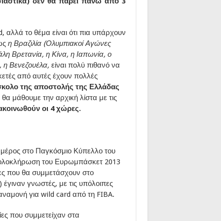
σιαστικά) δεν θα πάρει πάνω από 3
d, αλλά το θέμα είναι ότι πια υπάρχουν
πως
η Βραζιλία (Ολυμπιακοί Αγώνες
άλη Βρετανία, η Κίνα, η Ιαπωνία, ο
, η Βενεζουέλα,
είναι πολύ πιθανό να
ρκετές από αυτές έχουν πολλές
κολο της αποστολής της Ελλάδας
θα μάθουμε την αρχική λίστα με τις
ακοινωθούν οι 4 χώρες.
 μέρος στο Παγκόσμιο Κύπελλο του
ν ολοκλήρωση του Ευρωμπάσκετ 2013
δες που θα συμμετάσχουν στο
έγιναν γνωστές, με τις υπόλοιπες
αναμονή για wild card από τη FIBA.
ίες που συμμετείχαν στα