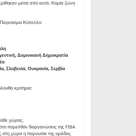
κρίθηκαν μέσα από αυτά. Καμία ζώνη
.
 Παγκόσμιο Κύπελλο:
άλη
γεντινή, Δομινικανή Δημοκρατία
έα
ία, Σλοβενία, Ουκρανία, Σερβία
όλουθα κριτήρια:
κάθε χώρας.
ι στο παρελθόν διοργανώσεις της FIBA.
ς στη χώρα η παρουσία της ομάδας