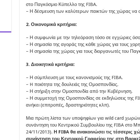
στο Παγκόσμιο Κύπελλο της FIBA.
– Η δέσμευση των καλύτερων παικτών της χώρας να α
2. Οικονομικά κριτήρια:
– Η συμφωνία με την τηλεόραση τόσο σε εγχώριες όσο 
– Η σημασία της αγοράς της κάθε χώρας για τους χορη
– Η σημασία της χώρας για τους διοργανωτές του Παγ
3. Διοικητικά κριτήρια:
– Η σύμπλευση με τους κανονισμούς της FIBA.
– H ποιότητα της δουλειάς της Ομοσπονδίας.
– Η στήριξη στην Ομοσπονδία από την Κυβέρνηση.
– Η συμμετοχή της Ομοσπονδίας σε εκδηλώσεις της FIB
ανήκει (επιτροπές, δραστηριότητες κλπ).
Μια πρώτη λίστα των υποψηφίων για wild card χωρών 
συνάντηση του Κεντρικού Συμβουλίου της FIBA στο Μπο
24/11/2013).
Η FIBA θα ανακοινώσει τις τέσσερις χ
συνάντηση του Κεντρικού Γραφείου της στη Βαρκελ