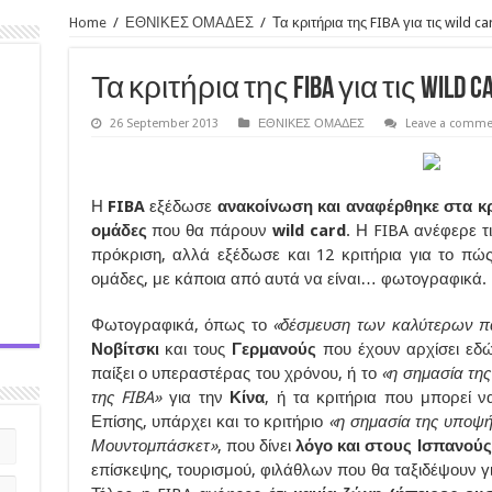
Home
/
ΕΘΝΙΚΕΣ ΟΜΑΔΕΣ
/
Τα κριτήρια της FIBA για τις wild ca
Τα κριτήρια της FIBA για τις wild ca
26 September 2013
ΕΘΝΙΚΕΣ ΟΜΑΔΕΣ
Leave a comme
Η
FIBA
εξέδωσε
ανακοίνωση και αναφέρθηκε στα κ
ομάδες
που θα πάρουν
wild card
. Η FIBA ανέφερε τ
πρόκριση, αλλά εξέδωσε και 12 κριτήρια για το πώς 
ομάδες, με κάποια από αυτά να είναι… φωτογραφικά.
Φωτογραφικά, όπως το
«δέσμευση των καλύτερων π
Νοβίτσκι
και τους
Γερμανούς
που έχουν αρχίσει εδώ
παίξει ο υπεραστέρας του χρόνου, ή το
«η σημασία τη
της FIBA»
για την
Κίνα
, ή τα κριτήρια που μπορεί ν
Επίσης, υπάρχει και το κριτήριο
«η σημασία της υποψή
Μουντομπάσκετ»
, που δίνει
λόγο και στους Ισπανού
επίσκεψης, τουρισμού, φιλάθλων που θα ταξιδέψουν 