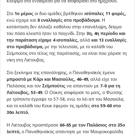
κλέψιμο στο ενδιάμεσο για να ισοφαρίσει στο ημίχρονο.
Στο
1ο μέρος
οι δυο ομάδες βρέθηκαν
ισόπαλες 11 φορές,
ενώ είχαμε και
8 εναλλαγές στο προβάδισμα.
Η
κατάσταση δεν άλλαξε καθόλου στην επανάληψη, δείγμα
του πόσο κλειστό ήταν το παιχνίδι. Στην
3η, 4η περίοδο και
την παράταση είχαμε 4 ισοπαλίες,
αλλά
και 13 εναλλαγές
στο προβάδισμα,
με την τελευταία, με το καλάθι του
Σεϊμπούτις στο τέλος της παράτασης, να είναι που χάρισε τη
νίκη στη Λιέτουβος.
Στο ξεκίνημα της επανάληψης, ο Παναθηναϊκός έμεινε
μπροστά με Κάρι και Μασιούλις, 46-49,
αλλά είχε τον
Παλάσιος και τον
Σεϊμπούτις
να απαντούν με
7-0 για τη
Λιέτουβος, 53-49
. Ο Ούκιτς ισοφάρισε το ματς, ο Φώτσης
με τρίποντο έγραψε το 57-58, ενώ το λέι απ του Μασιούλις
και το καλάθι του Κουκ έφεραν τις ομάδες
στο 59-60 στο
30ο λεπτό.
Η Λιέτουβος προσπέρασε
66-65 με τον Παλάσιος στο 35ο
λεπτό,
ο Παναθηναϊκός απάντησε με τον Μαυροκεφαλίδη