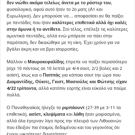
δεν νιώθει ακόμα τελείως άνετα με το ρόστερ του
,
φυσιολογικό, αφού αυτό ήταν το 2ο ματς (Α1 και
Ευρωλίγκα). Δεν μπορούσε να… αποφασίσει αν θα παίξει
με πεντάδες που ήταν
καλύτερες επιθετικά αλλά όχι καλές
στην άμυνα ή το αντίθετο.
Στο τέλος, επέλεξε τις καλύτερες
αμυντικά πεντάδες, αλλά ενώ μπόρεσε να πάει στην
παράταση, δεν δικαιώθηκε με τη νίκη. Έχει χρόνο για να
βγάλει άκρη και να βρει ισορροπίες.
Μάλλον ο
Μαυροκεφαλίδης
έπρεπε να παίξει περισσότερο
(είχε 10 πόντους σε 10 λεπτά με 4/4 σουτ, 2/2 βολές και 2
ασίστ), ίσως και ο
Παππάς
για κάποιο σουτ την ώρα που
Διαμαντίδης, Ούκιτς, Γκιστ, Μασιούλις και Φώτσης είχαν
4/22 τρίποντα
, αλλά κατόπιν εορτής είναι εύκολο να πούμε
πολλά.
Ο Παναθηναϊκός ήλεγξε τα
ριμπάουντ
(27-39 με 3-11 τα
επιθετικά),
ασίστ, κλεψίματα
και
λάθη
ήταν μοιρασμένα,
αλλά όλα έγερναν λίγο προς την πλευρά των Λιθουανών
που έδειξαν πιο έτοιμοι, δεδομένου και του γεγονότος ότι
έχουν μικρότερες δυνατότητες.