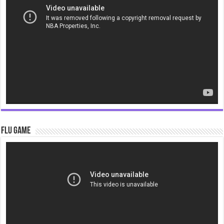
Flu Game
Video
Player