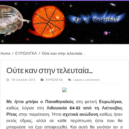
Home
/
ΕΥΡΩΛΙΓΚΑ
/
Ούτε καν στην τελευταία…
Ούτε καν στην τελευταία…
18 October 2013
ΕΥΡΩΛΙΓΚΑ
Leave a comment
Με ήττα μπήκε ο Παναθηναϊκός
στη φετινή
Ευρωλίγκα
,
καθώς λύγισε στη
Λιθουανία 84-83 από τη Λιέτουβος
Ρίτας
στην παράταση. Ήττα
σχετικά ανώδυνη
καθώς ήταν
εκτός έδρας, αλλά σε κάθε περίπτωση ήττα που θα
μπορούσε να έχει αποφευχθεί. Και αυτό θα γινόταν αν ο