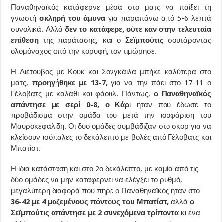
Παναθηναϊκός κατάφερνε μέσα στο ματς να παίξει τη
γνωστή
σκληρή του άμυνα
για παραπάνω από 5-6 λεπτά
συνολικά. Αλλά
δεν το κατάφερε, ούτε καν στην τελευταία
επίθεση
της παράτασης, και ο
Σεϊμπούτις
σουτάροντας
ολομόναχος από την κορυφή, τον τιμώρησε.
Η Λιέτουβος με Κουκ και Σονγκάιλα μπήκε καλύτερα στο
ματς,
προηγήθηκε με 13-7,
για να την πάει στο 17-11 ο
Γέλοβατς με καλάθι και φάουλ. Πάντως,
ο Παναθηναϊκός
απάντησε με σερί 0-8, ο Κάρ
ι ήταν που έδωσε το
προβάδισμα στην ομάδα του μετά την ισοφάριση του
Μαυροκεφαλίδη. Οι δυο ομάδες συμβάδιζαν στο σκορ για να
κλείσουν ισόπαλες το δεκάλεπτο με βολές από Γέλοβατς και
Μπατίστ.
Η ίδια κατάσταση και στο 2ο δεκάλεπτο, με καμία από τις
δύο ομάδες να μην καταφέρνει να ελέγξει το ρυθμό,
μεγαλύτερη διαφορά που πήρε ο Παναθηναϊκός ήταν στο
36-42 με 4 μαζεμένους πόντους του Μπατίστ,
αλλά
ο
Σεϊμπούτις απάντησε με 2 συνεχόμενα τρίποντα
κι ένα