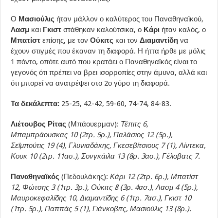
Ο
Μασιούλις
ήταν μάλλον ο καλύτερος του Παναθηναϊκού,
Λασμ
και
Γκιστ
στάθηκαν καλούτσικα, ο
Κάρι
ήταν καλός, ο
Μπατίστ
επίσης, με τον
Ούκιτς
και τον
Διαμαντίδη
να
έχουν στιγμές που έκαναν τη διαφορά. Η ήττα ήρθε με μόλις
1 πόντο, οπότε αυτό που κρατάει ο Παναθηναϊκός είναι το
γεγονός ότι πρέπει να βρει ισορροπίες στην άμυνα, αλλά και
ότι μπορεί να ανατρέψει στο 2ο γύρο τη διαφορά.
Τα δεκάλεπτα:
25-25, 42-42, 59-60, 74-74, 84-83.
Λιέτουβος Ρίτας
(Μπάουερμαν):
Τέπιτς 6,
Μπαμπράουσκας 10 (2τρ. 5ρ.), Παλάσιος 12 (5ρ.),
Σεϊμπούτις 19 (4), Γλυνιαδάκης, Γκεσεβίτσιους 7 (1), Λίντεκα,
Κουκ 10 (2τρ. 11ασ.), Σονγκάιλα 13 (8ρ. 3ασ.), Γέλοβατς 7.
Παναθηναϊκός
(Πεδουλάκης):
Κάρι 12 (2τρ. 6ρ.), Μπατίστ
12, Φώτσης 3 (1τρ. 3ρ.), Ούκιτς 8 (3ρ. 4ασ.), Λασμ 4 (5ρ.),
Μαυροκεφαλίδης 10, Διαμαντίδης 6 (1τρ. 7ασ.), Γκιστ 10
(1τρ. 5ρ.), Παππάς 5 (1), Γιάνκοβιτς, Μασιούλις 13 (8ρ.).