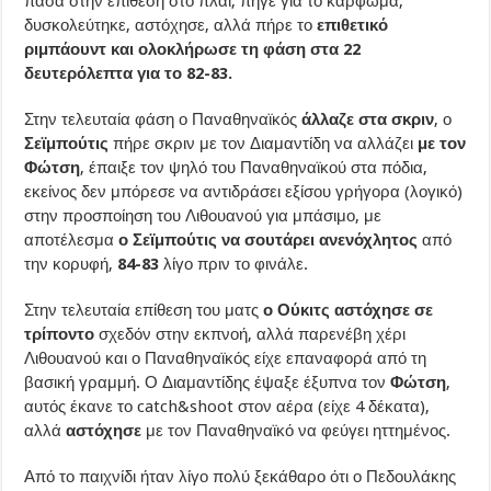
πάσα στην επίθεση στο πλάι, πήγε για το κάρφωμα,
δυσκολεύτηκε, αστόχησε, αλλά πήρε το
επιθετικό
ριμπάουντ και ολοκλήρωσε τη φάση στα 22
δευτερόλεπτα για το 82-83.
Στην τελευταία φάση ο Παναθηναϊκός
άλλαζε στα σκριν
, ο
Σεϊμπούτις
πήρε σκριν με τον Διαμαντίδη να αλλάζει
με τον
Φώτση
, έπαιξε τον ψηλό του Παναθηναϊκού στα πόδια,
εκείνος δεν μπόρεσε να αντιδράσει εξίσου γρήγορα (λογικό)
στην προσποίηση του Λιθουανού για μπάσιμο, με
αποτέλεσμα
ο Σεϊμπούτις να σουτάρει ανενόχλητος
από
την κορυφή,
84-83
λίγο πριν το φινάλε.
Στην τελευταία επίθεση του ματς
ο Ούκιτς αστόχησε σε
τρίποντο
σχεδόν στην εκπνοή, αλλά παρενέβη χέρι
Λιθουανού και ο Παναθηναϊκός είχε επαναφορά από τη
βασική γραμμή. Ο Διαμαντίδης έψαξε έξυπνα τον
Φώτση
,
αυτός έκανε το catch&shoot στον αέρα (είχε 4 δέκατα),
αλλά
αστόχησε
με τον Παναθηναϊκό να φεύγει ηττημένος.
Από το παιχνίδι ήταν λίγο πολύ ξεκάθαρο ότι ο Πεδουλάκης