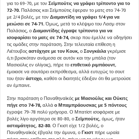
για το 69-70, με τον
Σεϊμπούτις να γράφει τρίποντο για το
72-70.
Παλάσιος και Σεϊμπούτις έφεραν το ματς στο 74-70
με 2/4 βολές, με τον
Διαμαντίδη να γράφει 1/4 για να
μειώσει σε 74-71.
Όμως, μετά το κλέψιμο του Λασμ στον
Παλάσιος, ο
Διαμαντίδης έγραψε τρίποντο για να
ισοφαρίσει το ματς σε 74-74,
σκορ που έμελλε να οδηγήσει
τις ομάδες στην παράταση. Στην τελευταία επίθεση η
Λιέτουβος
αστόχησε με τον Κουκ,
ο
Σονγκάιλα
γκρέμισε
ό,τι βρισκόταν ανάμεσα σε αυτόν και την μπάλα (τον
Μασιούλις εν ολίγοις), πήρε το
επιθετικό ριμπάουντ
,
έμοιασε να σουτάρει εκπρόθεσμα, αλλά ευτυχώς το σουτ
του ήταν
άστοχο
, καθότι οι διαιτητές έδειξαν ότι θα μετρούσε
αν έμπαινε.
Στην παράταση ο Παναθηναϊκός
με Μασιούλις και Ούκιτς
πήγε στο 74-78,
αλλά
ο Μπαμπράουσκας με 5 πόντους
έγραψε 79-78 πολύ γρήγορα. Ο Μπατίστ ισοφάρισε με
βολές λίγο αργότερα σε 80-80, ο
Σεϊμπούτις
, όμως, ήταν
ασταμάτητος
,
82-80
. Ο Γκιστ είχε 1/2 βολές, ο
Παναθηναϊκός έβγαλε την άμυνα, ο
Γκιστ
πήρε ωραία