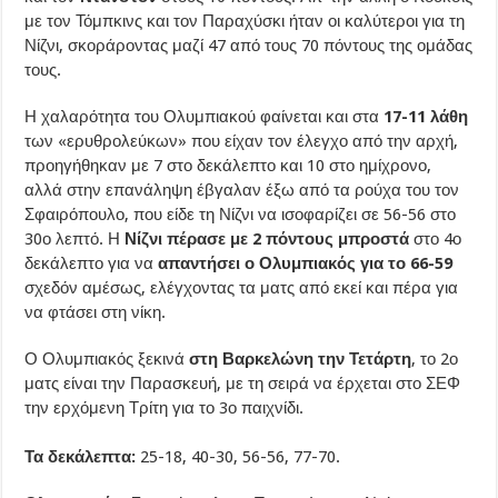
με τον Τόμπκινς και τον Παραχύσκι ήταν οι καλύτεροι για τη
Νίζνι, σκοράροντας μαζί 47 από τους 70 πόντους της ομάδας
τους.
Η χαλαρότητα του Ολυμπιακού φαίνεται και στα
17-11 λάθη
των «ερυθρολεύκων» που είχαν τον έλεγχο από την αρχή,
προηγήθηκαν με 7 στο δεκάλεπτο και 10 στο ημίχρονο,
αλλά στην επανάληψη έβγαλαν έξω από τα ρούχα του τον
Σφαιρόπουλο, που είδε τη Νίζνι να ισοφαρίζει σε 56-56 στο
30ο λεπτό. Η
Νίζνι πέρασε με 2 πόντους μπροστά
στο 4ο
δεκάλεπτο για να
απαντήσει ο Ολυμπιακός για το 66-59
σχεδόν αμέσως, ελέγχοντας τα ματς από εκεί και πέρα για
να φτάσει στη νίκη.
Ο Ολυμπιακός ξεκινά
στη Βαρκελώνη την Τετάρτη
, το 2ο
ματς είναι την Παρασκευή, με τη σειρά να έρχεται στο ΣΕΦ
την ερχόμενη Τρίτη για το 3ο παιχνίδι.
Τα δεκάλεπτα:
25-18, 40-30, 56-56, 77-70.