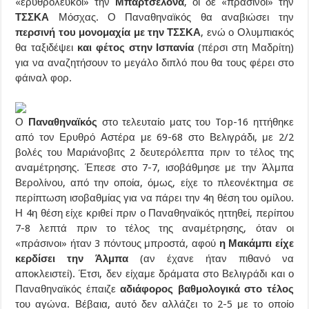
«ερυθρόλευκοι» την
Μπαρτσελόνα
, οι δε «πράσινοι» την
ΤΣΣΚΑ
Μόσχας. Ο Παναθηναϊκός θα αναβιώσει την
περσινή του μονομαχία με την ΤΣΣΚΑ
, ενώ ο Ολυμπιακός
θα ταξιδέψει
και φέτος στην Ισπανία
(πέρσι στη Μαδρίτη)
για να αναζητήσουν το μεγάλο διπλό που θα τους φέρει στο
φάιναλ φορ.
Ο
Παναθηναϊκός
στο τελευταίο ματς του Top-16 ηττήθηκε
από τον Ερυθρό Αστέρα με 69-68 στο Βελιγράδι, με 2/2
βολές του Μαριάνοβιτς 2 δευτερόλεπτα πριν το τέλος της
αναμέτρησης. Έπεσε στο 7-7, ισοβάθμησε με την Άλμπα
Βερολίνου, από την οποία, όμως, είχε το πλεονέκτημα σε
περίπτωση ισοβαθμίας για να πάρει την 4η θέση του ομίλου.
Η 4η θέση είχε κριθεί πριν ο Παναθηναϊκός ηττηθεί, περίπου
7-8 λεπτά πριν το τέλος της αναμέτρησης, όταν οι
«πράσινοι» ήταν 3 πόντους μπροστά, αφού
η Μακάμπι είχε
κερδίσει την Άλμπα
(αν έχανε ήταν πιθανό να
αποκλειστεί). Έτσι, δεν είχαμε δράματα στο Βελιγράδι και ο
Παναθηναϊκός έπαιζε
αδιάφορος βαθμολογικά στο τέλος
του αγώνα. Βέβαια, αυτό δεν αλλάζει το 2-5 με το οποίο