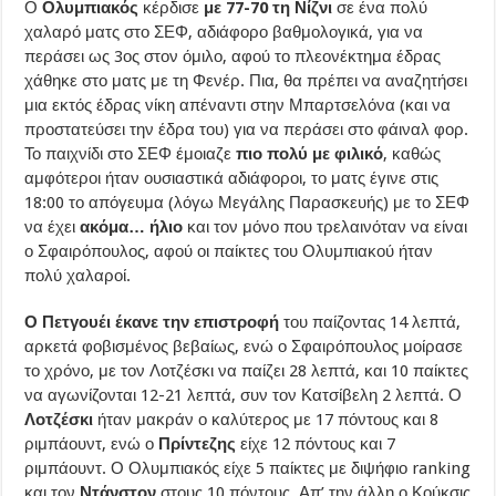
Ο
Ολυμπιακός
κέρδισε
με 77-70 τη Νίζνι
σε ένα πολύ
χαλαρό ματς στο ΣΕΦ, αδιάφορο βαθμολογικά, για να
περάσει ως 3ος στον όμιλο, αφού το πλεονέκτημα έδρας
χάθηκε στο ματς με τη Φενέρ. Πια, θα πρέπει να αναζητήσει
μια εκτός έδρας νίκη απέναντι στην Μπαρτσελόνα (και να
προστατεύσει την έδρα του) για να περάσει στο φάιναλ φορ.
Το παιχνίδι στο ΣΕΦ έμοιαζε
πιο πολύ με φιλικό
, καθώς
αμφότεροι ήταν ουσιαστικά αδιάφοροι, το ματς έγινε στις
18:00 το απόγευμα (λόγω Μεγάλης Παρασκευής) με το ΣΕΦ
να έχει
ακόμα… ήλιο
και τον μόνο που τρελαινόταν να είναι
ο Σφαιρόπουλος, αφού οι παίκτες του Ολυμπιακού ήταν
πολύ χαλαροί.
Ο Πετγουέι έκανε την επιστροφή
του παίζοντας 14 λεπτά,
αρκετά φοβισμένος βεβαίως, ενώ ο Σφαιρόπουλος μοίρασε
το χρόνο, με τον Λοτζέσκι να παίζει 28 λεπτά, και 10 παίκτες
να αγωνίζονται 12-21 λεπτά, συν τον Κατσίβελη 2 λεπτά. Ο
Λοτζέσκι
ήταν μακράν ο καλύτερος με 17 πόντους και 8
ριμπάουντ, ενώ ο
Πρίντεζης
είχε 12 πόντους και 7
ριμπάουντ. Ο Ολυμπιακός είχε 5 παίκτες με διψήφιο ranking
και τον
Ντάνστον
στους 10 πόντους. Απ’ την άλλη ο Κούκσις