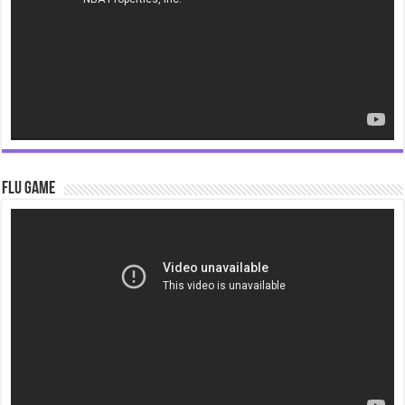
Flu Game
Video
Player