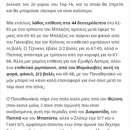
έκλεισε τον 2ο γύρου του Top-16, και το οποίο θα έπρεπε
και θα μπορούσε σίγουρα να είναι καλύτερο.
Μια εντελώς
λάθος επίθεση στα 44 δευτερόλεπτα
στο 62-
65 με ένα τρίποντο του Μπλάζιτς αμέσως μετά έφερε το
ματς στο 65-65 με τον Μπλάζιτς να παίρνει και φάουλ από
τον Γιάνκοβιτς και τον Κάλινιτς το επιθετικό ριμπάουντ από
τη βολή. Ο Τζένκινς έβαλε 2/2 βολές για το 67-65, αλλά ο
Παππάς απάντησε με τρίποντο από την κορυφή για το 67-
68. Άλλη μια χαμένη επίθεση για τον Ερυθρό Αστέρα, άλλο
ένα
επιθετικό ριμπάουντ, από τον Μαριάνοβιτς αυτή τη
φορά, φάουλ, 2/2 βολές
και 69-68, με τον Παναθηναϊκό να
μην μπορεί να κάνει καλή επαναφορά για ένα σουτ μετά το
τάιμ άουτ στο τέλος.
Ο Παναθηναϊκός πήρε ένα πολύ καλό ματς από τον
Φώτση
(που έκανε μόλις 2 σουτ στον αγώνα!) που είναι
ανεβασμένος αυτή την περίοδο, από τον
Διαμαντίδη
, τον
Παππά
και τον
Μπατίστα
, αλλά ο Σλότερ είχε 0/7 και ο
Γκιστ 0/5, αμφότεροι άποντοι, ενώ στην άμυνά του δέχτηκε