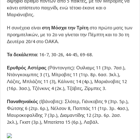
διψήφιο αριθμό πόντων από 5 παίκτες, με τον Μίτροβιτς να
κάνει απίστευτο παιχνίδι, ενώ τέτοιο έκανε και ο
Μαριάνοβιτς.
Η συνέχεια είναι
στη Μόσχα την Τρίτη
στο πρώτο ματς των
προημιτελικών, με το 2ο να γίνεται την Πέμπτη και το 3ο τη
Δευτέρα 20/4 στο ΟΑΚΑ.
Τα δεκάλεπτα:
16-7, 30-26, 44-45, 69-68.
Ερυθρός Αστέρας
(Ράντονγιτς): Ουίλιαμς 11 (3τρ. 7ασ.),
Ντάνγκουμπιτς 3 (1), Μίτροβιτς 11 (1τρ. 8ρ. 6ασ. 3κλ.),
Λάζιτς, Μπλάζιτς 11 (3), Κάλινιτς 14 (4ρ.), Μαριάνοβιτς 12
(16ρ. 3ασ.), Τζένκινς 4 (2κ.), Τζόβιτς, Ζίρμπες 3.
Παναθηναϊκός
(Ιβάνοβιτς): Σλότερ, Γιάνκοβιτς 9 (3τρ. 5ρ.),
Φώτσης 6 (2τρ. 6ρ.), Νέλσον 8, Παππάς 11 (1τρ. 3ρ. 4ασ.),
Μαυροκεφαλίδης 7 (3ρ.), Διαμαντίδης 12 (2τρ. 6ρ. 2ασ.
2κλ.), Γκιστ (3ρ.), Μπατίστα 15 (6ρ.), Λαβάλ.