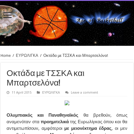
Home
/
ΕΥΡΩΛΙΓΚΑ
/
Οκτάδα με ΤΣΣΚΑ και Μπαρτσελόνα!
Οκτάδα με ΤΣΣΚΑ και
Μπαρτσελόνα!
11 April 2015
ΕΥΡΩΛΙΓΚΑ
Leave a comment
Ολυμπιακός και Παναθηναϊκός
θα βρεθούν, όπως
αναμενόταν στα
προημιτελικά
της Ευρωλίγκας όπου και θα
αντιμετωπίσουν, αμφότεροι
με μειονέκτημα έδρας
, οι μεν