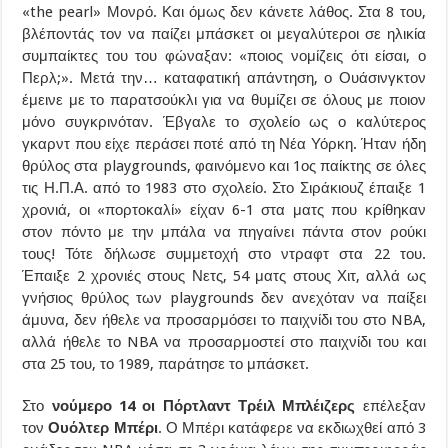
«the pearl» Μονρό. Και όμως δεν κάνετε λάθος. Στα 8 του,
βλέποντάς τον να παίζει μπάσκετ οι μεγαλύτεροι σε ηλικία
συμπαίκτες του του φώναξαν: «ποιος νομίζεις ότι είσαι, ο
Περλ;». Μετά την… καταφατική απάντηση, ο Ουάσινγκτον
έμεινε με το παρατσούκλι για να θυμίζει σε όλους με ποιον
μόνο συγκρινόταν. Έβγαλε το σχολείο ως ο καλύτερος
γκαρντ που είχε περάσει ποτέ από τη Νέα Υόρκη. Ήταν ήδη
θρύλος στα playgrounds, φαινόμενο και 1ος παίκτης σε όλες
τις Η.Π.Α. από το 1983 στο σχολείο. Στο Σιράκιουζ έπαιξε 1
χρονιά, οι «πορτοκαλί» είχαν 6-1 στα ματς που κρίθηκαν
στον πόντο με την μπάλα να πηγαίνει πάντα στον ρούκι
τους! Τότε δήλωσε συμμετοχή στο ντραφτ στα 22 του.
Έπαιξε 2 χρονιές στους Νετς, 54 ματς στους Χιτ, αλλά ως
γνήσιος θρύλος των playgrounds δεν ανεχόταν να παίξει
άμυνα, δεν ήθελε να προσαρμόσει το παιχνίδι του στο NBA,
αλλά ήθελε το NBA να προσαρμοστεί στο παιχνίδι του και
στα 25 του, το 1989, παράτησε το μπάσκετ.
Στο
νούμερο 14 οι Πόρτλαντ Τρέιλ Μπλέιζερς
επέλεξαν
τον
Ουόλτερ Μπέρι
. Ο Μπέρι κατάφερε να εκδιωχθεί από 3