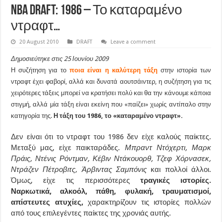
NBA draft: 1986 – Το καταραμένο
ντραφτ…
20 August 2010
DRAFT
Leave a comment
Δημοσιεύτηκε στις 25 Ιουνίου 2009
Η συζήτηση για το
ποια είναι η καλύτερη τάξη
στην ιστορία των
ντραφτ έχει φαβορί, αλλά και δυνατά αουτσάιντερ, η συζήτηση για τις
χειρότερες τάξεις μπορεί να κρατήσει πολύ και θα την κάνουμε κάποια
στιγμή, αλλά μία τάξη είναι εκείνη που «παίζει» χωρίς αντίπαλο στην
κατηγορία της.
Η τάξη του 1986, το «καταραμένο ντραφτ».
Δεν είναι ότι το ντραφτ του 1986 δεν είχε καλούς παίκτες.
Μεταξύ μας, είχε παικταράδες.
Μπραντ Ντόχερτι, Μαρκ
Πράις, Ντένις Ρόντμαν, Κέβιν Ντάκουορθ, Τζεφ Χόρνασεκ,
Ντράζεν Πέτροβιτς, Άρβιντας Σαμπόνις
και πολλοί άλλοι.
Όμως, είχε τις περισσότερες
τραγικές ιστορίες.
Ναρκωτικά, αλκοόλ, πάθη, φυλακή, τραυματισμοί,
απίστευτες ατυχίες,
χαρακτηρίζουν τις ιστορίες πολλών
από τους επιλεγέντες παίκτες της χρονιάς αυτής.