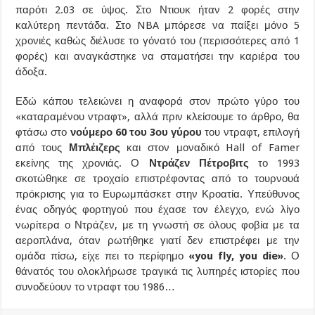
παρότι 2.03 σε ύψος. Στο Ντιουκ ήταν 2 φορές στην
καλύτερη πεντάδα. Στο NBA μπόρεσε να παίξει μόνο 5
χρονιές καθώς διέλυσε το γόνατό του (περισσότερες από 1
φορές) και αναγκάστηκε να σταματήσει την καριέρα του
άδοξα.
Εδώ κάπου τελειώνει η αναφορά στον πρώτο γύρο του
«καταραμένου ντραφτ», αλλά πριν κλείσουμε το άρθρο, θα
φτάσω στο
νούμερο 60 του 3ου γύρου
του ντραφτ, επιλογή
από τους
Μπλέιζερς
και στον μοναδικό Hall of Famer
εκείνης της χρονιάς. Ο
Ντράζεν Πέτροβιτς
το 1993
σκοτώθηκε σε τροχαίο επιστρέφοντας από το τουρνουά
πρόκρισης για το Ευρωμπάσκετ στην Κροατία. Υπεύθυνος
ένας οδηγός φορτηγού που έχασε τον έλεγχο, ενώ λίγο
νωρίτερα ο Ντράζεν, με τη γνωστή σε όλους φοβία με τα
αεροπλάνα, όταν ρωτήθηκε γιατί δεν επιστρέφει με την
ομάδα πίσω, είχε πει το περίφημο
«you fly, you die»
. Ο
θάνατός του ολοκλήρωσε τραγικά τις λυπηρές ιστορίες που
συνοδεύουν το ντραφτ του 1986…