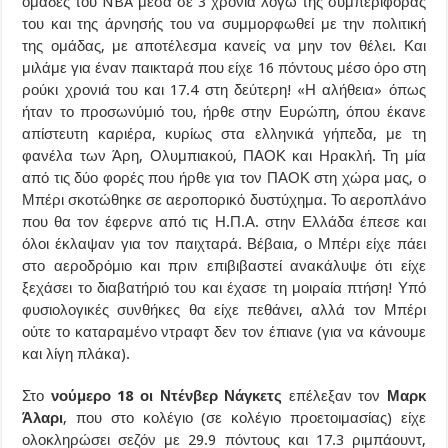
ομάδες του NBA μέσα σε 3 χρόνια λόγω της συμπεριφοράς
του και της άρνησής του να συμμορφωθεί με την πολιτική
της ομάδας, με αποτέλεσμα κανείς να μην τον θέλει. Και
μιλάμε για έναν παικταρά που είχε 16 πόντους μέσο όρο στη
ρούκι χρονιά του και 17.4 στη δεύτερη! «Η αλήθεια» όπως
ήταν το προσωνύμιό του, ήρθε στην Ευρώπη, όπου έκανε
απίστευτη καριέρα, κυρίως στα ελληνικά γήπεδα, με τη
φανέλα των Άρη, Ολυμπιακού, ΠΑΟΚ και Ηρακλή. Τη μία
από τις δύο φορές που ήρθε για τον ΠΑΟΚ στη χώρα μας, ο
Μπέρι σκοτώθηκε σε αεροπορικό δυστύχημα. Το αεροπλάνο
που θα τον έφερνε από τις Η.Π.Α. στην Ελλάδα έπεσε και
όλοι έκλαψαν για τον παιχταρά. Βέβαια, ο Μπέρι είχε πάει
στο αεροδρόμιο και πριν επιβιβαστεί ανακάλυψε ότι είχε
ξεχάσει το διαβατήριό του και έχασε τη μοιραία πτήση! Υπό
φυσιολογικές συνθήκες θα είχε πεθάνει, αλλά τον Μπέρι
ούτε το καταραμένο ντραφτ δεν τον έπιανε (για να κάνουμε
και λίγη πλάκα).
Στο
νούμερο 18 οι Ντένβερ Νάγκετς
επέλεξαν τον
Μαρκ
Άλαρι
, που στο κολέγιο (σε κολέγιο προετοιμασίας) είχε
ολοκληρώσει σεζόν με 29.9 πόντους και 17.3 ριμπάουντ,