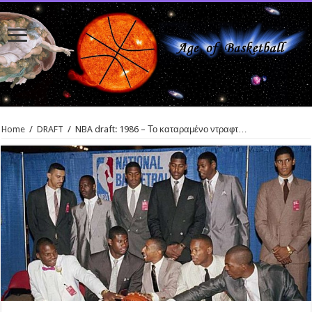
Home
/
DRAFT
/
NBA draft: 1986 – Το καταραμένο ντραφτ…