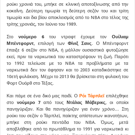
ρούκι χρονιά του, μπήκε σε κλινική αποτοξίνωσης από την
κοκαΐνη. Δεύτερη τιμωρία τη δεύτερη σεζόν του και τρίτη
τιμωρία και δια βίου αποκλεισμός από το NBA στο τέλος της
τρίτης χρονιάς, τον Ιούνιο του 1989.
Στο
νούμερο 6
του ντραφτ έχουμε τον
Ουίλιαμ
Μπέντφορντ
, επιλογή των
Φίνιξ Σανς
. Ο Μπέντφορντ
έπαιξε 6 σεζόν στο NBA, ή μάλλον ουσιαστικά φυτοζώησε
εκεί, πριν τα ναρκωτικά του καταστρέψουν τη ζωή. Παρότι
το 1992 τελείωσε με το NBA τα προβλήματα με τα
ναρκωτικά δεν τον άφησαν και το 2003 καταδικάστηκε σε
10ετή φυλάκιση. Μέχρι το 2013 θα βρίσκεται στη φυλακή του
Φορτ Ουόρθ στο Τέξας.
Και πάμε σε ένα δικό μας παιδί. Ο
Ρόι Τάρπλεϊ
επιλέχθηκε
στο
νούμερο 7
από τους
Ντάλας Μάβερικς
, οι οποίοι
πανηγύριζαν. Και θα πανηγύριζαν για έναν χρόνο… Στη
ρούκι του σεζόν ο Τάρπλεϊ, παίκτης απίστευτων ικανοτήτων,
μπήκε στη ρούκι πεντάδα του NBA. Όμως, μετά
αποβλήθηκε από το πρωτάθλημα το 1991 για ναρκωτικά κι