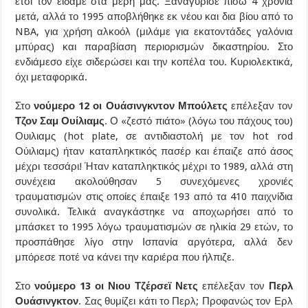
έτσι τον είδαμε στα μέρη μας. Ξαναγύρισε πίσω 4 χρόνια
μετά, αλλά το 1995 αποβλήθηκε εκ νέου και δια βίου από το
NBA, για χρήση αλκοόλ (μιλάμε για εκατοντάδες γαλόνια
μπύρας) και παραβίαση περιορισμών δικαστηρίου. Στο
ενδιάμεσο είχε σιδερώσει και την κοπέλα του. Κυριολεκτικά,
όχι μεταφορικά.
Στο
νούμερο 12 οι Ουάσινγκντον Μπούλετς
επέλεξαν τον
Τζον Σαμ Ουίλιαμς
. Ο «ζεστό πιάτο» (λόγω του πάχους του)
Ουιλιαμς (hot plate, σε αντιδιαστολή με τον hot rod
Ούιλιαμς) ήταν καταπληκτικός πασέρ και έπαιζε από άσος
μέχρι τεσσάρι! Ήταν καταπληκτικός μέχρι το 1989, αλλά στη
συνέχεια ακολούθησαν 5 συνεχόμενες χρονιές
τραυματισμών στις οποίες έπαιξε 193 από τα 410 παιχνίδια
συνολικά. Τελικά αναγκάστηκε να αποχωρήσει από το
μπάσκετ το 1995 λόγω τραυματισμών σε ηλικία 29 ετών, το
προσπάθησε λίγο στην Ισπανία αργότερα, αλλά δεν
μπόρεσε ποτέ να κάνει την καριέρα που ήλπιζε.
Στο
νούμερο 13 οι Νιου Τζέρσεϊ Νετς
επέλεξαν τον
Περλ
Ουάσινγκτον
. Σας θυμίζει κάτι το Περλ; Προφανώς τον Ερλ