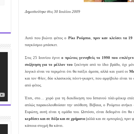
Δημοσιεύτηκε στις 30 Ιουλίου 2009
Αυτό που βιώνει φέτος ο
Ρίκι Ρούμπιο
,
πριν καν κλείσει τα 19
παγκόσμιο μπάσκετ.
Στις 25 Ιουνίου έγινε
ο πρώτος γεννηθείς το 1990 που επιλέγετ
συζήτηση για το μέλλον του
ξεκίνησε από το ίδιο βράδυ, όχι μό
λογικό είναι να περιμένει ότι θα παίξει άμεσα, αλλά και γιατί οι
Μι
και τον Φλιν, δύο κλασικούς πόιντ-γκαρντ, που αμφίβολο είναι το
από φέτος.
Έτσι, στο… χορό για τη διεκδίκηση του Ισπανού πλέι-μέικερ επέσ
απλώς παρακολουθούσαν την υπόθεση. Βέβαια, ο Ρούμπιο ανήκει
Ευρώπη, αυτή είναι η ομάδα του. Ωστόσο, είναι δεδομένο ότι θα 
κερδίσει και σε δόξα και σε χρήματα
(αλλά και σε εμπειρίες), πριν
κάποια στιγμή θα κάνει.