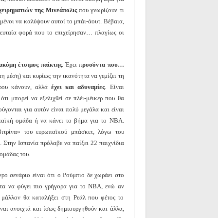
χειρηματιών της Μινεάπολις
που γνωρίζουν τι
ιμένοι να καλύψουν αυτοί το μπάι-άουτ. Βέβαια,
λευταία φορά που το επιχείρησαν… πλαγίως οι
 ακόμη έτοιμος παίκτης
. Έχει π
ροσόντα που…
η μέση) και κυρίως την ικανότητα να γεμίζει τη
ίρου κάνουν, αλλά
έχει και αδυναμίες
. Είναι
ότι μπορεί να εξελιχθεί σε πλέι-μέικερ που θα
ύγονται για αυτόν είναι πολύ μεγάλα και είναι
παϊκή ομάδα ή να κάνει το βήμα για το NBA.
βιτρίνα» του ευρωπαϊκού μπάσκετ, λόγω του
. Στην Ισπανία πρόλαβε να παίξει 22 παιχνίδια
ομάδας του.
ρο σενάριο είναι ότι ο Ρούμπιο δε χωράει στο
ατα να φύγει πιο γρήγορα για το ΝΒΑ, ενώ αν
) μάλλον θα καταλήξει στη Ρεάλ που φέτος το
είναι ανοιχτά και ίσως δημιουργηθούν και άλλα,