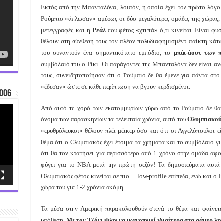
Εκτός από την Μπανταλόνα, λοιπόν, η οποία έχει τον πρώτο λόγο μ
Ρούμπιο «άπλωσαν» αμέσως οι δύο μεγαλύτερες ομάδες της χώρας,
μετεγγραφές, και η
Ρεάλ
που φέτος «χτυπά» ό,τι κινείται. Είναι φυ
θέλουν στη σύνθεση τους τον πλέον πολυδιαφημισμένο παίκτη κάτω
του συναντούν ένα σημαντικότατο εμπόδιο, το
μπάι-άουτ των 
συμβόλαιό του ο Ρίκι. Οι παράγοντες της Μπανταλόνα δεν είναι αν
τους, συνειδητοποίησαν ότι ο Ρούμπιο δε θα έμενε για πάντα σ
«έδεσαν» ώστε σε κάθε περίπτωση να βγουν κερδισμένοι.
006
Από αυτό το χορό των εκατομμυρίων γύρω από το Ρούμπιο δε θα 
όνομα των παρασκηνίων τα τελευταία χρόνια, αυτό του
Ολυμπιακο
«ερυθρόλευκοι» θέλουν πλέι-μέικερ όσο και ότι οι Αγγελόπουλοι ε
θέμα ότι ο Ολυμπιακός έχει έτοιμα τα χρήματα και το συμβόλαιο γι
ότι θα τον κρατήσει για περισσότερο από 1 χρόνο στην ομάδα αφο
φύγει για το NBA μετά την πρώτη σεζόν! Τα δημοσιεύματα αυτ
Ολυμπιακός φέτος κινείται σε πιο… low-profile επίπεδα, ενώ και ο 
χώρα του για 1-2 χρόνια ακόμη.
Τα μέσα στην Αμερική παρακολουθούν στενά το θέμα και φαίνετ
υπόθεση.
Με τον Τζόνι Φλιν να ικανοποιεί ιδιαίτερα στα σάμερ λι