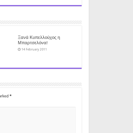
η
Ξανά Κυπελλούχος η
Μπαρτσελόνα!
14 February 2011
marked
*