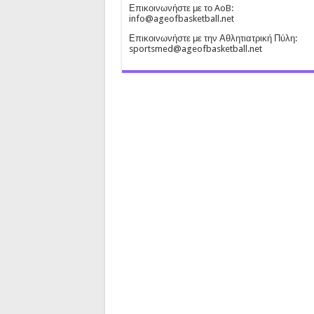
Επικοινωνήστε με το AoB:
info@ageofbasketball.net
Επικοινωνήστε με την Αθλητιατρική Πύλη:
sportsmed@ageofbasketball.net