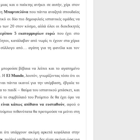
ιας και ο παίκτης ανήκει σε αυτήν, χέρι στον
 η
Μπαρτσελόνα
που πάντα αναζητά σπουδαίες
σικό οι δύο πιο δημοφιλείς ισπανικές ομάδες να
 των 20 στον κόσμο, αλλά όλοι οι διεκδικητές
περίπου 5 εκατομμυρίων ευρώ
που έχει στο
όητοι, κατάλαβαν από νωρίς τι έχουν στα χέρια
το σύλλογο από… αγάπη για τη φανέλα και τον
μπορούσε βέβαια να λείπει και το αγαπημένο
ύ
. Η
El Mundo
, λοιπόν, γνωρίζοντας τόσο ότι οι
ίναι πάντα ικανοί για την υπέρβαση, έβγαλε το
α το παιδί – θαύμα του ισπανικού μπάσκετ, και
ύ το συμβόλαιό του Ρούμπιο δε θα έχει όρο να
ά
είναι κάπως απίθανο να ευσταθούν
, αφού ο
Ρούμπιο πιθανότατα θα προτιμούσε να μείνει στη
αι ότι υπάρχουν ακόμη αρκετά κεφάλαια στην
γκ
, πολλοί υπέθεσαν ότι δεν είναι ακόμη ώρα για