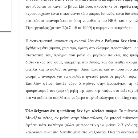
τον Ρούμπιο να κάνει το βήμα. Ωστόσο, ακούστηκε ότι
ομάδα επι
«χρυσορυχείο» είναι επικοινωνιακά ο μικρός Ισπανός, είναι διατεθε
κάτι τέτοιο απαγορεύεται από τη νομοθεσία του NBA, και την τε
Τίμπεργουλφς (με τον Τζο Σμιθ το 1999) η συμφωνία ακυρώθηκε.
Η αντικειμενική μπασκετική σκοπιά λέει ότι
ο Ρούμπιο δεν είναι
βγάζουν μάτι
(άμυνα, χειρισμό, έφεση στο κλέψιμο, προσποίηση με τ
στατιστική του, πράγμα που μόνο οι μεγάλοι παίκτες της ηπε
διστακτικός στο σουτ, επιρρεπής στο λάθος, και δεν πείθει ακόμα 
απειλεί και το καλάθι σε μόνιμη βάση. Οπότε, και τα ποσά που ακο
ακόμη… άγουρος για να αναλάβει ηγετικό ρόλο σε μεγάλη ευρω
Επιπλέον φέτος, έπαιξε μόνο 5 αγώνες στην Ευρωλίγκα, τη «
τραυματισμού του (μερική ρήξη της αρθρικής κάψας στο δεξί ισχίο)
και να πιάσει το υψηλότερο νούμερο στην αξιολόγηση (ranking) της 
Όλα δείχνουν ότι η υπόθεση δεν έχει κλείσει ακόμα.
Το πιθανότε
Μινεζότα φέτος, αν μείνει στην Μπανταλόνα, θα μπορεί πιθανότ
ζητήσει κάτι καλύτερο (αλλά με προοπτική να μείνει 2-3 χρόνια
καλοκαίρι είναι πιο διατεθειμένη στο να ξοδεύει. Όλα τα σενάρια 