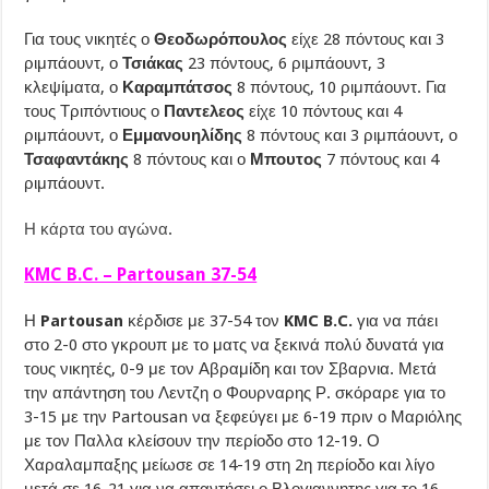
Για τους νικητές ο
Θεοδωρόπουλος
είχε 28 πόντους και 3
ριμπάουντ, ο
Τσιάκας
23 πόντους, 6 ριμπάουντ, 3
κλεψίματα, ο
Καραμπάτσος
8 πόντους, 10 ριμπάουντ. Για
τους Τριπόντιους ο
Παντελεος
είχε 10 πόντους και 4
ριμπάουντ, ο
Εμμανουηλίδης
8 πόντους και 3 ριμπάουντ, ο
Τσαφαντάκης
8 πόντους και ο
Μπουτος
7 πόντους και 4
ριμπάουντ.
Η κάρτα του αγώνα
.
KMC B.C. – Partousan 37-54
Η
Partousan
κέρδισε με 37-54 τον
KMC B.C.
για να πάει
στο 2-0 στο γκρουπ με το ματς να ξεκινά πολύ δυνατά για
τους νικητές, 0-9 με τον Αβραμίδη και τον Σβαρνια. Μετά
την απάντηση του Λεντζη ο Φουρναρης Ρ. σκόραρε για το
3-15 με την Partousan να ξεφεύγει με 6-19 πριν ο Μαριόλης
με τον Παλλα κλείσουν την περίοδο στο 12-19. Ο
Χαραλαμπαξης μείωσε σε 14-19 στη 2η περίοδο και λίγο