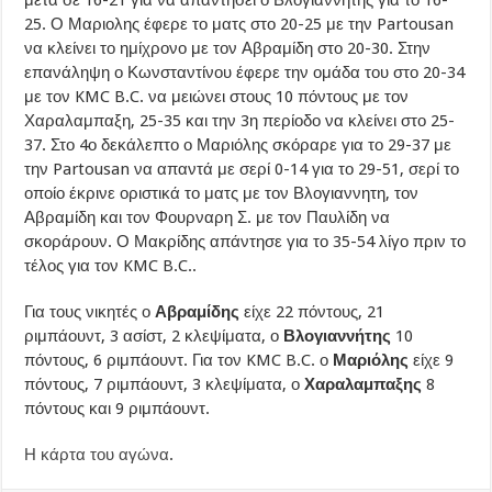
μετά σε 16-21 για να απαντήσει ο Βλογιαννητης για το 16-
25. Ο Μαριολης έφερε το ματς στο 20-25 με την Partousan
να κλείνει το ημίχρονο με τον Αβραμίδη στο 20-30. Στην
επανάληψη ο Κωνσταντίνου έφερε την ομάδα του στο 20-34
με τον KMC B.C. να μειώνει στους 10 πόντους με τον
Χαραλαμπαξη, 25-35 και την 3η περίοδο να κλείνει στο 25-
37. Στο 4ο δεκάλεπτο ο Μαριόλης σκόραρε για το 29-37 με
την Partousan να απαντά με σερί 0-14 για το 29-51, σερί το
οποίο έκρινε οριστικά το ματς με τον Βλογιαννητη, τον
Αβραμίδη και τον Φουρναρη Σ. με τον Παυλίδη να
σκοράρουν. Ο Μακρίδης απάντησε για το 35-54 λίγο πριν το
τέλος για τον KMC B.C..
Για τους νικητές ο
Αβραμίδης
είχε 22 πόντους, 21
ριμπάουντ, 3 ασίστ, 2 κλεψίματα, ο
Βλογιαννήτης
10
πόντους, 6 ριμπάουντ. Για τον KMC B.C. ο
Μαριόλης
είχε 9
πόντους, 7 ριμπάουντ, 3 κλεψίματα, ο
Χαραλαμπαξης
8
πόντους και 9 ριμπάουντ.
Η κάρτα του αγώνα
.