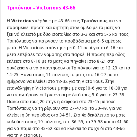
Τριπόντιοι – Victorious 43-66
Η
Victorious
κέρδισε με 43-66 τους
Τριπόντιους
για να
παραμείνει πρώτη και αήττητη στον όμιλο με το ματς να
ξεκινά κλειστό με δύο ισοπαλίες στο 3-3 και στο 5-5 και τους
Τριπόντιους να παίρνουν το προβάδισμα με 6-5 αμέσως
μετά. Η Victorious απάντησε με 0-11 σερί για το 6-16 και
μετά επέβαλε τον νόμο της στο παρκέ. Η πρώτη περίοδος
έκλεισε στο 8-16 με το ματς να πηγαίνει στο 8-21 στη
συνέχεια για να απαντήσουν οι Τριπόντιοι για το 12-23 και το
14-25. Ξανά στους 11 πόντους το ματς στο 16-27 με το
ημίχρονο να κλείνει στο 18-32 για τη Victorious. Στην
επανάληψη η Victorious μπήκε με σερί 0-6 για το 18-38 για
να απαντήσουν οι Τριπόντιοι με δικό τους 5-0 για το 23-38.
Πάνω από τους 20 πήγε η διαφορά στο 23-45 με τους
Τριπόντιους να τη ρίχνουν στο 27-47 και το 30-49, για να
κλείσει η 3η περίοδος στο 34-51. Στο 4ο δεκάλεπτο το ματς
κυλούσε στους 19 πόντους, στο 36-55, το 39-58 και το 41-60
για να πάμε στο 43-62 και να κλείσει το παιχνίδι στο 43-66
για τη Victorious.