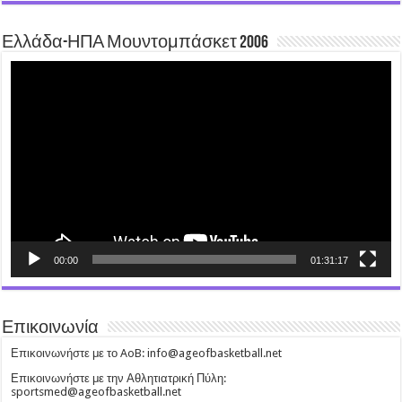
Ελλάδα-ΗΠΑ Μουντομπάσκετ 2006
Video
Player
00:00
01:31:17
Επικοινωνία
Επικοινωνήστε με το AoB: info@ageofbasketball.net
Επικοινωνήστε με την Αθλητιατρική Πύλη:
sportsmed@ageofbasketball.net