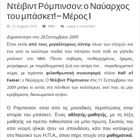
Ντέιβιντ Ρόμπινσον: ο Ναύαρχος
του μπάσκετ! – Μέρος I
21 August 2010
NBA
Leave a comment
Δημοσιεύτηκε στις 28 Σεπτεμβρίου 2009
Είναι εκτός
από τους μεγαλύτερους σέντερ
όλων των εποχών και
ένα από τα καλύτερα παιδιά που πάτησαν ποτέ πόδι σε γήπεδο
μπάσκετ στο NBA. Πάντα σοβαρός, πειθαρχημένος, ήρεμος,
μετριόφρων, με παραδειγματική ζωή και ακόμη πιο… παραδειγματικό
σώμα, με τεράστια
φιλανθρωπική συνεισφορά
, πλέον
Hall of
Famer
: ο Ναύαρχος. Ο
Ντέιβιντ Ρόμπινσον
στις 11 Σεπτεμβρίου του
2009 μπήκε κι αυτός στο πάνθεον των καλύτερων, εκεί που, ας μην
κρυβόμαστε, δικαιωματικά ανήκει.
Ο Ρόμπινσον είναι από τις μοναδικές περιπτώσεις στην
ιστορία του μπάσκετ. Ένας
αθλητής-μαθητής
, με τη λέξη
μαθητής να πρέπει πιθανότατα να μπει πρώτη. Σκοπός του
από νεαρή ηλικία ήταν να σπουδάσει, κάτι που κατάφερε
στο Ναυτικό των Η.Π.Α., όπου πήρε πτυχίο στα
μαθηματικά
.