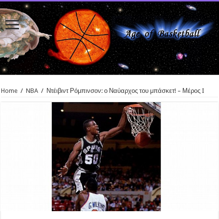
Home
/
NBA
/
Ντέιβιντ Ρόμπινσον: ο Ναύαρχος του μπάσκετ! – Μέρος I