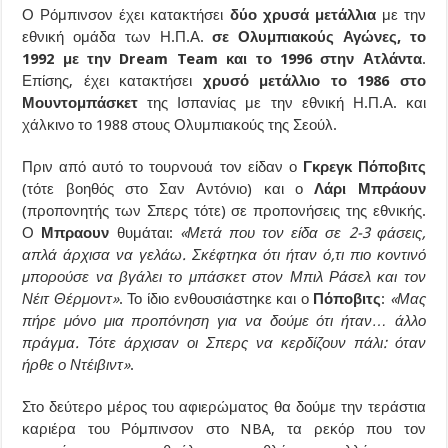
Ο Ρόμπινσον έχει κατακτήσει
δύο χρυσά μετάλλια
με την
εθνική ομάδα των Η.Π.Α.
σε Ολυμπιακούς Αγώνες, το
1992 με την Dream Team και το 1996 στην Ατλάντα
.
Επίσης, έχει κατακτήσει
χρυσό μετάλλιο το 1986 στο
Μουντομπάσκετ
της Ισπανίας με την εθνική Η.Π.Α. και
χάλκινο το 1988 στους Ολυμπιακούς της Σεούλ.
Πριν από αυτό το τουρνουά τον είδαν ο
Γκρεγκ Πόποβιτς
(τότε βοηθός στο Σαν Αντόνιο) και ο
Λάρι Μπράουν
(προπονητής των Σπερς τότε) σε προπονήσεις της εθνικής.
Ο
Μπραουν
θυμάται:
«Μετά που τον είδα σε 2-3 φάσεις,
απλά άρχισα να γελάω. Σκέφτηκα ότι ήταν ό,τι πιο κοντινό
μπορούσε να βγάλει το μπάσκετ στον Μπιλ Ράσελ και τον
Νέιτ Θέρμοντ»
. Το ίδιο ενθουσιάστηκε και ο
Πόποβιτς
:
«Μας
πήρε μόνο μια προπόνηση για να δούμε ότι ήταν… άλλο
πράγμα. Τότε άρχισαν οι Σπερς να κερδίζουν πάλι: όταν
ήρθε ο Ντέιβιντ»
.
Στο δεύτερο μέρος του αφιερώματος θα δούμε την τεράστια
καριέρα του Ρόμπινσον στο NBA, τα ρεκόρ που τον