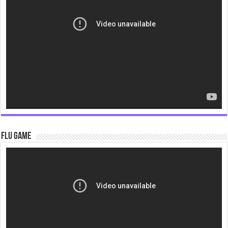
Flu Game
Video
Player