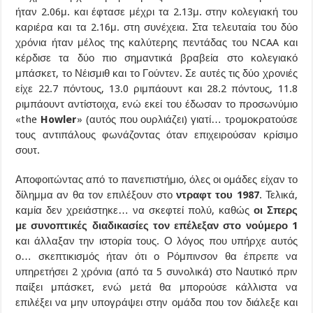
ήταν 2.06μ. και έφτασε μέχρι τα 2.13μ. στην κολεγιακή του
καριέρα και τα 2.16μ. στη συνέχεια. Στα τελευταία του δύο
χρόνια ήταν μέλος της καλύτερης πεντάδας του NCAA και
κέρδισε τα δύο πιο σημαντικά βραβεία στο κολεγιακό
μπάσκετ, το Νέισμιθ και το Γούντεν. Σε αυτές τις δύο χρονιές
είχε 22.7 πόντους, 13.0 ριμπάουντ και 28.2 πόντους, 11.8
ριμπάουντ αντίστοιχα, ενώ εκεί του έδωσαν το προσωνύμιο
«the
Howler
» (αυτός που ουρλιάζει) γιατί… τρομοκρατούσε
τους αντιπάλους φωνάζοντας όταν επιχειρούσαν κρίσιμο
σουτ.
Αποφοιτώντας από το πανεπιστήμιο, όλες οι ομάδες είχαν το
δίλημμα αν θα τον επιλέξουν στο
ντραφτ του 1987
. Τελικά,
καμία δεν χρειάστηκε… να σκεφτεί πολύ, καθώς
οι Σπερς
με συνοπτικές διαδικασίες τον επέλεξαν στο νούμερο 1
και άλλαξαν την ιστορία τους. Ο λόγος που υπήρχε αυτός
ο… σκεπτικισμός ήταν ότι ο Ρόμπινσον θα έπρεπε να
υπηρετήσει 2 χρόνια (από τα 5 συνολικά) στο Ναυτικό πριν
παίξει μπάσκετ, ενώ μετά θα μπορούσε κάλλιστα να
επιλέξει να μην υπογράψει στην ομάδα που τον διάλεξε και