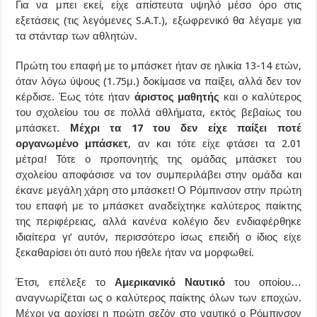
Για να μπει εκεί, είχε απίστευτα υψηλό μέσο όρο στις
εξετάσεις (τις λεγόμενες S.A.T.), εξωφρενικό θα λέγαμε για
τα στάνταρ των αθλητών.
Πρώτη του επαφή με το μπάσκετ ήταν σε ηλικία 13-14 ετών,
όταν λόγω ύψους (1.75μ.) δοκίμασε να παίξει, αλλά δεν τον
κέρδισε. Έως τότε ήταν
άριστος μαθητής
και ο καλύτερος
του σχολείου του σε πολλά αθλήματα, εκτός βεβαίως του
μπάσκετ.
Μέχρι τα 17 του δεν είχε παίξει ποτέ
οργανωμένο μπάσκετ
, αν και τότε είχε φτάσει τα 2.01
μέτρα! Τότε ο προπονητής της ομάδας μπάσκετ του
σχολείου αποφάσισε να τον συμπεριλάβει στην ομάδα και
έκανε μεγάλη χάρη στο μπάσκετ! Ο Ρόμπινσον στην πρώτη
του επαφή με το μπάσκετ αναδείχτηκε καλύτερος παίκτης
της περιφέρειας, αλλά κανένα κολέγιο δεν ενδιαφέρθηκε
ιδιαίτερα γι’ αυτόν, περισσότερο ίσως επειδή ο ίδιος είχε
ξεκαθαρίσει ότι αυτό που ήθελε ήταν να μορφωθεί.
Έτσι, επέλεξε το
Αμερικανικό Ναυτικό
του οποίου…
αναγνωρίζεται ως ο καλύτερος παίκτης όλων των εποχών.
Μέχρι να αρχίσει η πρώτη σεζόν στο ναυτικό ο Ρόμπινσον