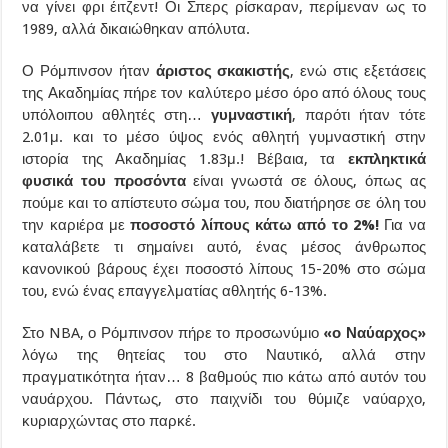
να γίνει φρι έιτζεντ! Οι Σπερς ρίσκαραν, περίμεναν ως το
1989, αλλά δικαιώθηκαν απόλυτα.
Ο Ρόμπινσον ήταν
άριστος σκακιστής
, ενώ στις εξετάσεις
της Ακαδημίας πήρε τον καλύτερο μέσο όρο από όλους τους
υπόλοιπου αθλητές στη…
γυμναστική
, παρότι ήταν τότε
2.01μ. και το μέσο ύψος ενός αθλητή γυμναστική στην
ιστορία της Ακαδημίας 1.83μ.! Βέβαια, τα
εκπληκτικά
φυσικά του προσόντα
είναι γνωστά σε όλους, όπως ας
πούμε και το απίστευτο σώμα του, που διατήρησε σε όλη του
την καριέρα με
ποσοστό λίπους κάτω από το 2%!
Για να
καταλάβετε τι σημαίνει αυτό, ένας μέσος άνθρωπος
κανονικού βάρους έχει ποσοστό λίπους 15-20% στο σώμα
του, ενώ ένας επαγγελματίας αθλητής 6-13%.
Στο NBA, ο Ρόμπινσον πήρε το προσωνύμιο
«ο Ναύαρχος»
λόγω της θητείας του στο Ναυτικό, αλλά στην
πραγματικότητα ήταν… 8 βαθμούς πιο κάτω από αυτόν του
ναυάρχου. Πάντως, στο παιχνίδι του θύμιζε ναύαρχο,
κυριαρχώντας στο παρκέ.