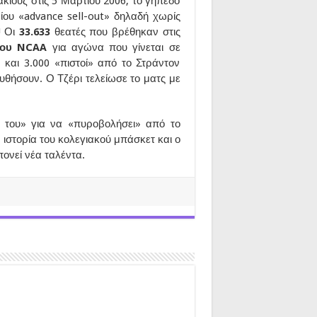
άκιουζ στις 5 Μαρτίου 2006, το γήπεδο
ίου «advance sell-out» δηλαδή χωρίς
! Οι
33.633
θεατές που βρέθηκαν στις
 του NCAA
για αγώνα που γίνεται σε
και 3.000 «πιστοί» από το Στράντον
υθήσουν. Ο Τζέρι τελείωσε το ματς με
του» για να «πυροβολήσει» από το
 ιστορία του κολεγιακού μπάσκετ και ο
πονεί νέα ταλέντα.