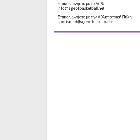
Επικοινωνήστε με το AoB:
info@ageofbasketball.net
Επικοινωνήστε με την Αθλητιατρική Πύλη:
sportsmed@ageofbasketball.net