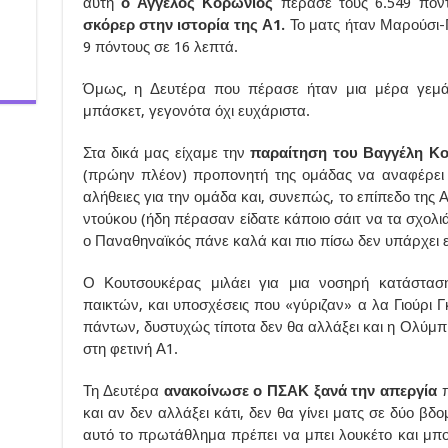
αυτή
ο Άγγελος Κορωνιός
πέρασε τους 6.549 πόντ
σκόρερ στην ιστορία της Α1.
Το ματς ήταν Μαρούσι-Π
9 πόντους σε 16 λεπτά.
Όμως, η Δευτέρα που πέρασε ήταν μια μέρα γεμά
μπάσκετ, γεγονότα όχι ευχάριστα.
Στα δικά μας είχαμε την
παραίτηση του Βαγγέλη Κ
(πρώην πλέον) προπονητή της ομάδας να αναφέρει 
αλήθειες για την ομάδα και, συνεπώς, το επίπεδο της
ντούκου (ήδη πέρασαν είδατε κάποιο σάιτ να τα σχολιά
ο Παναθηναϊκός πάνε καλά και πιο πίσω δεν υπάρχει
Ο Κουτσουκέρας μιλάει για μια νοσηρή κατάσταση 
παικτών, και υποσχέσεις που «γύριζαν» α λα Γιούρι 
πάντων, δυστυχώς τίποτα δεν θα αλλάξει και η Ολύμπι
στη φετινή Α1.
Τη Δευτέρα
ανακοίνωσε ο ΠΣΑΚ ξανά την απεργία
π
και αν δεν αλλάξει κάτι, δεν θα γίνει ματς σε δύο βδο
αυτό το πρωτάθλημα πρέπει να μπει λουκέτο και μπο