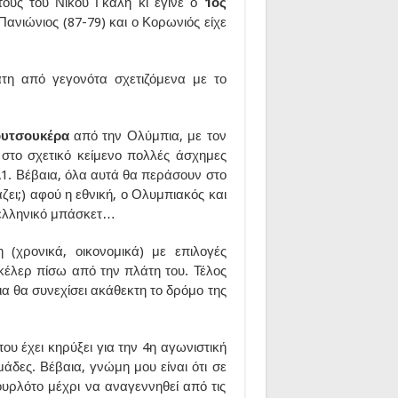
ους του Νίκου Γκάλη κι έγινε ο
1ος
ανιώνιος (87-79) και ο Κορωνιός είχε
τη από γεγονότα σχετιζόμενα με το
ουτσουκέρα
από την Ολύμπια, με τον
στο σχετικό κείμενο πολλές άσχημες
 Α1. Βέβαια, όλα αυτά θα περάσουν στο
ζει;) αφού η εθνική, ο Ολυμπιακός και
 ελληνικό μπάσκετ…
(χρονικά, οικονομικά) με επιλογές
Γκέλερ πίσω από την πλάτη του. Τέλος
α θα συνεχίσει ακάθεκτη το δρόμο της
ου έχει κηρύξει για την 4η αγωνιστική
μάδες. Βέβαια, γνώμη μου είναι ότι σε
υρλότο μέχρι να αναγεννηθεί από τις