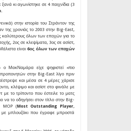
 ξανά κι αγωνίστηκε σε 4 παιχνίδια (3
υ
.
ενικά) στην ιστορία του Στράντον της
ν της χρονιάς το 2003 στην Big-East,
υς καλύτερους όλων των εποχών για το
οχής, 2ος σε κλεψίματα, 3ος σε ασίστ,
Μάλιστα είναι
6ος όλων των εποχών
-06 ο ΜακΝαμάρα είχε ψηφιστεί
«πιο
προπονητών στην Big-East λίγο πριν
επέστρεψε και μέσα σε 4 μέρες χάρισε
οντο, κλέψιμο και ασίστ στο φινάλε με
τ με το τρίποντο που έστειλε το ματς
α να το οδηγήσει στον τίτλο στην Big-
ίο MOP (
Most Outstanding Player
,
ε με μπλουζάκι που έγραφε μπροστά