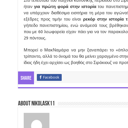
Στο τελευταίο του παιχνίδι κανονικής περιόδου στο Σιρ
ήταν
για πρώτη φορά στην ιστορία
του πανεπιστημ
να υπάρχουν διαθέσιμα εισιτήρια τη μέρα του αγώνα
εξέδρες προς τιμήν του είναι
ρεκόρ στην ιστορία
γήπεδο πανεπιστημίου, ενώ ανάμεσά τους βρέθηκαν 
που με 60 λεωφορεία είχαν πάει για να τον παρακολο
29 πόντους.
Μπορεί ο ΜακΝαμάρα να μην ξαναπάρει το «όπλο 
τρίποντο, αλλά το όνομά του θα μείνει χαραγμένο στην
ίδιος ήδη έχει αρχίσει ως βοηθός στο Σιράκιουζ να προ
Facebook
Share
About nikolask11