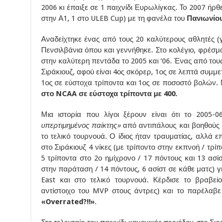
2006 κι έπαιξε σε 1 παιχνίδι Ευρωλίγκας. Το 2007 ήρθε
στην Α1, 1 στο ULEB Cup) με τη φανέλα του
Πανιωνίο
Αναδείχτηκε ένας από τους 20 καλύτερους αθλητές (γ
Πενσιλβάνια όπου και γεννήθηκε. Στο κολέγιο, φρέσμα
στην καλύτερη πεντάδα το 2005 και ’06. Ένας από το
Σιράκιουζ, αφού είναι 4ος σκόρερ, 1ος σε λεπτά συμμετ
1ος σε εύστοχα τρίποντα και 1ος σε ποσοστό βολών. 
στο NCAA σε εύστοχα τρίποντα με 400.
Μια ιστορία που λίγοι ξέρουν είναι ότι το 2005
υπερτιμημένος παίκτης»
από αντιπάλους και βοηθούς 
το τελικό τουρνουά. Ο ίδιος ήταν τραυματίας, αλλά 
στο Σιράκιουζ 4 νίκες (με τρίποντο στην εκπνοή / τρίπ
5 τρίποντα στο 2ο ημίχρονο / 17 πόντους και 13 ασίσ
στην παράταση / 14 πόντους, 6 ασίστ σε κάθε ματς) γι
East και στο τελικό τουρνουά. Κέρδισε το βραβε
αντίστοιχο του MVP στους άντρες) και το παρέλαβ
«Overrated?!!»
.