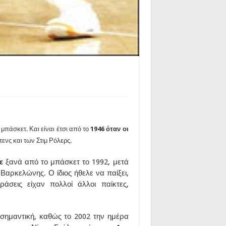
 μπάσκετ. Και είναι έτσι από το
1946 όταν οι
ενς και των Στιμ Ρόλερς.
σε
ξανά από το μπάσκετ το 1992, μετά
αρκελώνης. Ο ίδιος ήθελε να παίξει,
άσεις είχαν πολλοί άλλοι παίκτες,
 σημαντική, καθώς το 2002 την ημέρα