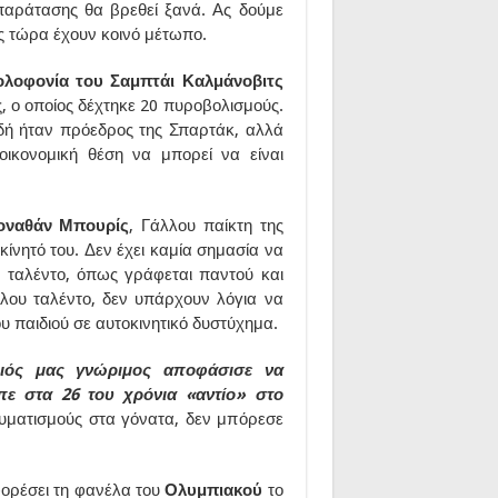
παράτασης θα βρεθεί ξανά. Ας δούμε
ως τώρα έχουν κοινό μέτωπο.
ολοφονία του Σαμπτάι Καλμάνοβιτς
 ο οποίος δέχτηκε 20 πυροβολισμούς.
ιδή ήταν πρόεδρος της Σπαρτάκ, αλλά
ικονομική θέση να μπορεί να είναι
οναθάν Μπουρίς
, Γάλλου παίκτη της
κίνητό του. Δεν έχει καμία σημασία να
ο ταλέντο, όπως γράφεται παντού και
όλου ταλέντο, δεν υπάρχουν λόγια να
 παιδιού σε αυτοκινητικό δυστύχημα.
ιός μας γνώριμος αποφάσισε να
πε στα 26 του χρόνια «αντίο» στο
ματισμούς στα γόνατα, δεν μπόρεσε
ορέσει τη φανέλα του
Ολυμπιακού
το