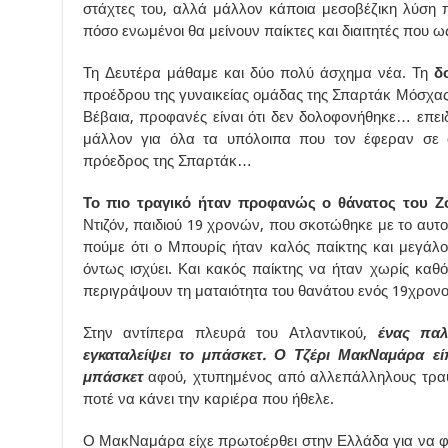
στάχτες του, αλλά μάλλον κάποια μεσοβέζικη λύση 
πόσο ενωμένοι θα μείνουν παίκτες και διαιτητές που 
Τη Δευτέρα μάθαμε και δύο πολύ άσχημα νέα. Τη
δ
προέδρου της γυναικείας ομάδας της Σπαρτάκ Μόσχας,
Βέβαια, προφανές είναι ότι δεν δολοφονήθηκε… επε
μάλλον για όλα τα υπόλοιπα που τον έφεραν σε ο
πρόεδρος της Σπαρτάκ…
Το πιο τραγικό ήταν προφανώς ο θάνατος του Ζ
Ντιζόν, παιδιού 19 χρονών, που σκοτώθηκε με το αυτο
πούμε ότι ο Μπουρίς ήταν καλός παίκτης και μεγάλ
όντως ισχύει. Και κακός παίκτης να ήταν χωρίς καθ
περιγράψουν τη ματαιότητα του θανάτου ενός 19χρονου
Στην αντίπερα πλευρά του Ατλαντικού,
ένας παλ
εγκαταλείψει το μπάσκετ. Ο Τζέρι ΜακΝαμάρα εί
μπάσκετ
αφού, χτυπημένος από αλλεπάλληλους τραυ
ποτέ να κάνει την καριέρα που ήθελε.
Ο ΜακΝαμάρα είχε πρωτοέρθει στην Ελλάδα για να φ