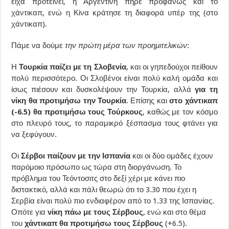
είχα προτείνει, η Αργεντινή πήρε προφανώς και το
χάντικαπ, ενώ η Κίνα κράτησε τη διαφορά υπέρ της (στο
χάντικαπ).
Πάμε να δούμε
την πρώτη μέρα των προημιτελικών
:
Η
Τουρκία παίζει με τη Σλοβενία
, και οι γηπεδούχοι πείθουν
πολύ περισσότερο. Οι Σλοβένοι είναι πολύ καλή ομάδα και
ίσως πιέσουν και δυσκολέψουν την Τουρκία, αλλά
για τη
νίκη θα προτιμήσω την Τουρκία
. Επίσης και
στο χάντικαπ
(-6.5) θα προτιμήσω τους Τούρκους
, καθώς με τον κόσμο
στο πλευρό τους, το παραμικρό ξέσπασμα τους φτάνει για
να ξεφύγουν.
Οι
Σέρβοι παίζουν με την Ισπανία
και οι δύο ομάδες έχουν
παρόμοιο πρόσωπο ως τώρα στη διοργάνωση. Το
πρόβλημα του Τεόντοσιτς στο δεξί χέρι με κάνει πιο
διστακτικό, αλλά και πάλι θεωρώ ότι το 3.30 που έχει η
Σερβία είναι πολύ πιο ενδιαφέρον από το 1.33 της Ισπανίας.
Οπότε για
νίκη πάω με τους Σέρβους
, ενώ και στο θέμα
του
χάντικαπ θα προτιμήσω τους Σέρβους
(+6.5).