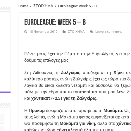
Home
/
ΣΤΟΙΧΗΜΑ
/
Euroleague: week 5 – B
Euroleague: week 5 – B
18 November 2010
ΣΤΟΙΧΗΜΑ
Leave a comment
Πέντε ματς έχει την Πέμπτη στην Ευρωλίγκα, για την
δούμε τις επιλογές μας:
Στη Λιθουανία, η
Ζαλγκίρις
υποδέχεται τη
Χίμκι
σε 
καλύτερο ρόστερ, ενώ η Ζαλγκίρις έχει ως τώρα πιο δεμ
λογικά θα είναι κλειστό ντέρμπι και δύσκολα θα ξεχ
πάω με την έδρα και το momentum που μου λένε Ζα
και
χάντικαπ (-2,5) για τη Ζαλγκίρις
.
Η
Προκόμ
δοκιμάζεται στο Ισραήλ με τη
Μακάμπι
. Ως
τους λείπει, ενώ η Μακάμπι φέτος εμφανίζεται αρκετά
Θα προτιμήσω τη
Μακάμπι για νίκη
, αλλά στο
χάντικ
καθώς ως τώρα χάνει κλειστά όλα της τα ματς.