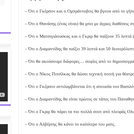
– Ότι ο Γκέρσον και ο Ομπράντοβιτς θα βγουν από το γήπ
– Ότι ο Θανάσης (ένας είναι) θα μπει με άγριες διαθέσεις σ
– Ότι ο Ματσιγιάουσκας και ο Γκριρ θα παίξουν 35 λεπτά 
– Ότι ο Διαμαντίδης θα παίξει 39 λεπτά και 50 δευτερόλεπτ
– Ότι θα ακούσουμε διάφορες… σοφίες από το δημοσιογραφ
– Ότι ο Νίκος Πιτσίλκας θα δώσει τεχνική ποινή για θέατρ
– Ότι ο Γκέρσον αντιλαμβάνεται ότι η απουσία του Βασιλόπ
– Ότι ο Διαμαντίδης θα είναι πρώτος σε τάπες του Παναθη
– Ότι ο Γκριρ θα πάρει τα πιο πολλά σουτ από πλευράς Ολ
– Ότι ο Αλβέρτης θα κάνει το καλύτερο του ματς.