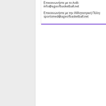
Επικοινωνήστε με το AoB:
info@ageofbasketball.net
Επικοινωνήστε με την Αθλητιατρική Πύλη:
sportsmed@ageofbasketball.net