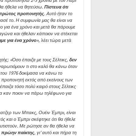
α προπονήσω 2-3 χρόνια με τον Λάρι
 θα ήθελα να θητεύσω.
Πίστευα ότι
ω πρώτος προπονητής
. Αυτό ήταν το
μασέ το. Η συμφωνία μας θα είναι να
ο για ένα χρόνο και μετά θα πάρουμε
 αγώνα και ήθελαν κάποιον να στέκεται
αμε για ένα χρόνο
»
, λέει τώρα μετά
ητής:
«Όσο έπαιζα με τους Σέλτικς,
δεν
αρωτιόμουν τι στο καλό θα κάνω όταν
 του 1976 δοκίμασα να κάνω το
ν προπονητή εκτός από εκείνους των
 έπαιζα τόσο πολύ καιρό στους Σέλτικς
ρα καν ποιον να πάρω τηλέφωνο για
νατζερ των Μπακς, Ουέιν Έμπρι, είναι
ός και ο Έμπρι σκέφτηκε ότι θα ήθελε
αυτιστούν. Με ρώτησε αν θα ήθελα να
 πρώην παίκτης
, γι’ αυτό και πήρα τη