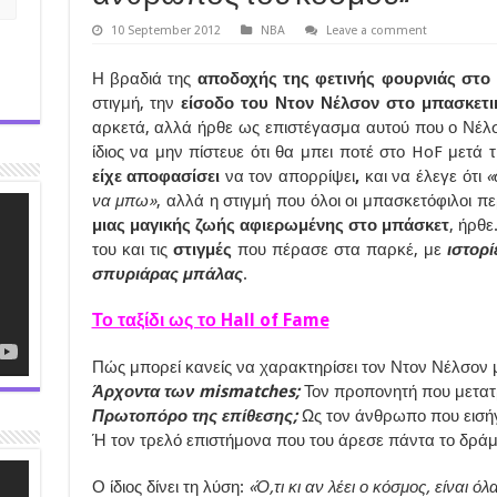
10 September 2012
NBA
Leave a comment
Η βραδιά της
αποδοχής της φετινής φουρνιάς στο 
στιγμή, την
είσοδο του Ντον Νέλσον στο μπασκετι
αρκετά, αλλά ήρθε ως επιστέγασμα αυτού που ο Νέ
ίδιος να μην πίστευε ότι θα μπει ποτέ στο HoF μετά 
είχε αποφασίσει
να τον απορρίψει
,
και να έλεγε ότι
«
να μπω»
, αλλά η στιγμή που όλοι οι μπασκετόφιλοι 
μιας μαγικής ζωής αφιερωμένης στο μπάσκετ
, ήρθε
του και τις
στιγμές
που πέρασε στα παρκέ, με
ιστορ
σπυριάρας μπάλας
.
Το ταξίδι ως το Hall of Fame
Πώς μπορεί κανείς να χαρακτηρίσει τον Ντον Νέλσον 
Άρχοντα των mismatches;
Τον προπονητή που μετατρ
Πρωτοπόρο της επίθεσης;
Ως τον άνθρωπο που εισήγ
Ή τον τρελό επιστήμονα που του άρεσε πάντα το δρ
Ο ίδιος δίνει τη λύση:
«Ό,τι κι αν λέει ο κόσμος, είναι ό