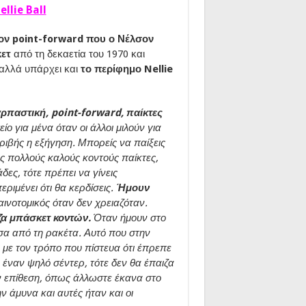
llie Ball
ον point-forward που ο Νέλσον
κετ
από τη δεκαετία του 1970 και
 αλλά υπάρχει και
το περίφημο Nellie
ρπαστική, point-forward, παίκτες
ο για μένα όταν οι άλλοι μιλούν για
ριβής η εξήγηση. Μπορείς να παίξεις
εις πολλούς καλούς κοντούς παίκτες,
ες, τότε πρέπει να γίνεις
ριμένει ότι θα κερδίσεις.
Ήμουν
ινοτομικός όταν δεν χρειαζόταν.
ζα μπάσκετ κοντών.
Όταν ήμουν στο
έσα από τη ρακέτα. Αυτό που στην
 με τον τρόπο που πίστευα ότι έπρεπε
α έναν ψηλό σέντερ, τότε δεν θα έπαιζα
ν επίθεση, όπως άλλωστε έκανα στο
ν άμυνα και αυτές ήταν και οι