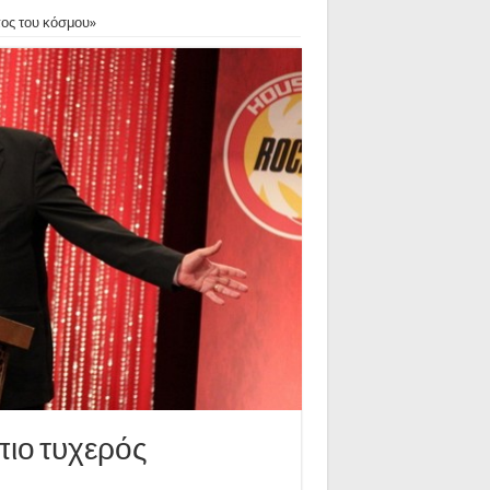
ος του κόσμου»
πιο τυχερός