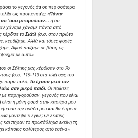
ράσει το γεγονός ότι σε περισσότερα
χτυλίδι ως προπονητής;
«
Πάντα
ρα απ’ όσα μπορούσαν…
ή ότι
Όταν χάναμε χάναμε πάντα από
ς κέρδισε το
Σιάτλ
(σ.σ. στον πρώτο
ε, κερδίζαμε. Αλλά και τόσες φορές
ζαμε. Αφού παίζαμε με βάση τις
όβλημα με αυτό»
.
ου οι Σέλτικς μας κέρδισαν στο 7ο
ντους (σ.σ. 119-113 στα πλέι οφς του
αξε πάρα πολύ.
Τα έχασα μετά τον
λαίω σαν μικρό παιδί.
Οι παίκτες
ι με παρηγορούσαν, γεγονός που είναι
 είναι η μόνη φορά στην καριέρα μου
οήτευσα την ομάδα μου και θα έπρεπε
λλά μάντεψε τι έγινε; Οι Σέλτικς
ρς και πήραν το πρωτάθλημα εκείνη τη
ει κάποιος καλύτερος από εσένα»
.