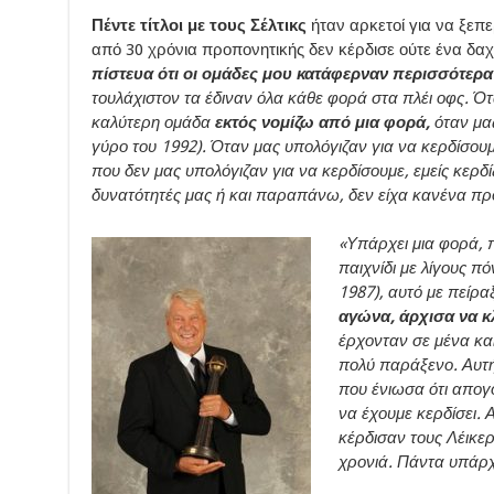
Πέντε τίτλοι με τους Σέλτικς
ήταν αρκετοί για να ξεπε
από 30 χρόνια προπονητικής δεν κέρδισε ούτε ένα δα
πίστευα ότι οι ομάδες μου κατάφερναν περισσότε
τουλάχιστον τα έδιναν όλα κάθε φορά στα πλέι οφς. 
καλύτερη ομάδα
εκτός νομίζω από μια φορά,
όταν μα
γύρο του 1992). Όταν μας υπολόγιζαν για να κερδίσουμ
που δεν μας υπολόγιζαν για να κερδίσουμε, εμείς κερδί
δυνατότητές μας ή και παραπάνω, δεν είχα κανένα πρ
«Υπάρχει μια φορά, π
παιχνίδι με λίγους πό
1987), αυτό με πείρ
αγώνα, άρχισα να κ
έρχονταν σε μένα κα
πολύ παράξενο. Αυτή
που ένιωσα ότι απογ
να έχουμε κερδίσει. Α
κέρδισαν τους Λέικε
χρονιά. Πάντα υπάρχ