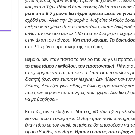
γίνω πρώτος προπονητής. Ήμουν 36 χρονών. Ήθελα ν
και μετά ο Τζακ Ράμσεϊ ήταν εκείνος δίπλα στον οποίο
μετά από 6-7 χρόνια θα ήξερα αρκετά ώστε να γίν
σχέδιό μου. Αλλά την 3η φορά ο Φιτζ είπε ‘Απλώς δοκί
σφίξουμε τα χέρια τίποτα παραπάνω, οπότε δοκίμασέ τ
άλλον αν δεν σου αρέσει’. Μετά από δύο μέρες είχαμε
στην άκρη του πάγκου.
Και αυτό κάναμε. Το δοκιμάσ
από 31 χρόνια προπονητικής καριέρας.
Βέβαια, δεν ήταν πάντα το όνειρό του να γίνει προπον
το σκεφτόμουν καθόλου, την προπονητική.
Πάντα αν
αποχωρήσω από το μπάσκετ. Γι’ αυτό και το καλοκαίρι
διαιτητή (σ.σ. στο summer league). Δεν ήξερα κανένα
Σέλτικς. Δεν είχα γίνει φίλος με άλλους προπονητές και
που ήταν οι μόνοι προπονητές που ήξερα. Δεν θα ήξε
να με βοηθήσει»
.
Και πώς τον επέλεξαν οι
Μπακς
;
«Ο τότε τζένεραλ μά
εκείνος που το σκέφτηκε. Ο Λάρι ήταν πολύ συντηρητικ
έναν τύπο με τον οποίο οι παίκτες θα μπορούσαν να τ
είμαι ο βοηθός του Λάρι.
Ήμουν ο τύπος που έψαχνε,