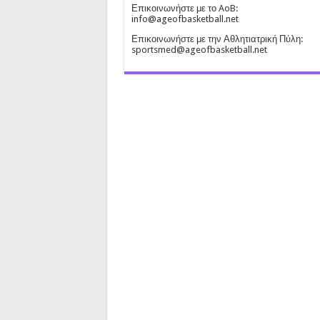
Επικοινωνήστε με το AoB:
info@ageofbasketball.net
Επικοινωνήστε με την Αθλητιατρική Πύλη:
sportsmed@ageofbasketball.net