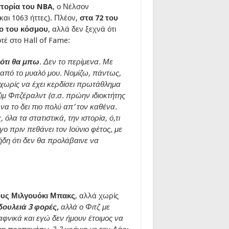
στορία του NBA
, ο Νέλσον
και 1063 ήττες). Πλέον,
στα 72 του
πο του κόσμου
, αλλά δεν ξεχνά ότι
οτέ στο Hall of Fame:
 ότι θα μπω
. Δεν το περίμενα. Με
ς από το μυαλό μου. Νομίζω, πάντως,
 χωρίς να έχει κερδίσει πρωτάθλημα
ζιμ Φιτζέραλντ (σ.σ. πρώην ιδιοκτήτης
α το δει πιο πολύ απ’ τον καθένα.
όλα τα στατιστικά, την ιστορία, ό,τι
ίγο πριν πεθάνει τον Ιούνιο φέτος, με
ήδη ότι δεν θα προλάβαινε να
ους Μιλγουόκι Μπακς
, αλλά χωρίς
ουλειά 3 φορές,
αλλά ο Φιτζ με
φνικά και εγώ δεν ήμουν έτοιμος να