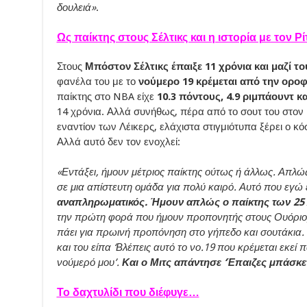
δουλειά»
.
Ως παίκτης στους Σέλτικς και η ιστορία με τον Ρ
Στους
Μπόστον Σέλτικς έπαιξε 11 χρόνια και μαζί 
φανέλα του με το
νούμερο 19 κρέμεται από την ορο
παίκτης στο NBA είχε
10.3 πόντους, 4.9 ριμπάουντ κα
14 χρόνια. Αλλά συνήθως, πέρα από το σουτ του στον 7
εναντίον των Λέικερς, ελάχιστα στιγμιότυπα ξέρει ο κ
Αλλά αυτό δεν τον ενοχλεί:
«Εντάξει, ήμουν μέτριος παίκτης ούτως ή άλλως. Απλώ
σε μια απίστευτη ομάδα για πολύ καιρό. Αυτό που εγώ
αναπληρωματικός. Ήμουν απλώς ο παίκτης των 25
την πρώτη φορά που ήμουν προπονητής στους Ουόριορ
πάει για πρωινή προπόνηση στο γήπεδο και σουτάκια.
και του είπα ‘Βλέπεις αυτό το νο.19 που κρέμεται εκεί π
νούμερό μου’.
Και ο Μιτς απάντησε ‘Έπαιζες μπάσκετ
Το δαχτυλίδι που διέφυγε…