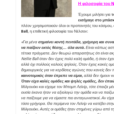
Η φιλοσοφία του Ne
Έχουμε μιλήσει για
τ
εισήγαγε στο μπάσ
πλέον χρησιμοποιούν όλοι οι προπονητές του κόσμου,
Ball
, η επιθετική φιλοσοφία του Νέλσον:
«Για μένα
σημαίνει κοντή πεντάδα, γρήγορη και συνα
να παίζουν εκτός θέσης… όλα αυτά.
Είναι κάπως αστεί
τέτοια πράγματα. Δεν θεωρώ απαραιτήτως ότι είναι ακ
Nellie Ball όταν δεν έχεις πολύ καλή ομάδα, ή όταν έχ
αλλά όχι πολλούς καλούς ψηλούς. Όταν έχεις κακές ομάδ
δημιουργικός για να κερδίσεις αγώνες που κανείς δεν πε
καινοτομικός όταν έπρεπε να είμαι,
αλλά δεν ήμουν κα
Όταν είχα καλές ομάδες και ψηλές ομάδες, δεν έπαι
Μιλγουόκι και είχαμε τον Μπομπ Λεϊνίρ, τότε έπαιζα μ
ουσία έκανα ήταν να αξιολογώ την ομάδα και να παίζω
να παίξουμε για να είμαστε πιο ανταγωνιστικοί. Αν είχ
τόσο γρήγορα. Θα περίμενα τον Λεϊνίρ να κατέβει στη
Μιλγουόκι. Αυτές οι ομάδες ήταν στημένες γύρω από τη