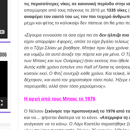
τις περισσότερες νίκες σε κανονική περίοδο στην ι
αποχώρησε από τους πάγκους το 2010 με
1335 νίκες
(
αναφέρει τον εαυτό του ως τον πιο τυχερό άνθρω
μέχρι και φέτος το καλοκαίρι δεν πίστευε ότι θα μπει π
«Σίγουρα εννοούσα τα όσα είχα πει ότι
δεν ήλπιζα πια
είχαν απορρίψει 4 φορές, οπότε το είχα βγάλει τελείω
ότι ο Τζέρι Σλόαν με βοήθησε. Μπήκε πριν λίγα χρόνια
και νομίζω ότι αυτό άνοιξε την πόρτα και για μένα. Ο Τ
006
των Μπακς και των Ουόριορς) ήταν εκείνος που ήθελε ν
Αυτός κάθε χρόνο έστελνε στο Hall of Fame τις αιτήσεις, 
κοιτούν εκεί. Ο Φιτζ συνέχιζε κάθε χρόνο. Και τελικά, λ
δέχτηκαν, και αυτό τον χαροποίησε τόσο πολύ. Ήξερε 
παρευρεθεί, αλλά ήταν τόσο χαρούμενος»
.
Η αρχή από τους Μπακς το 1976
Ο Νέλσον
ξεκίνησε την προπονητική το 1976 από τ
και να… ψήνεται ιδιαίτερα να το κάνει.
«
Απέρριψα τη δ
ανάγκασε να το κάνω. Ο Λάρι Κοστέλο παραιτήθηκε ξα