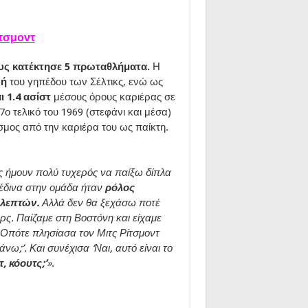
ίτσμοντ
τους κατέκτησε 5 πρωταθλήματα.
Η
φή
του γηπέδου των Σέλτικς, ενώ ως
ι 1.4 ασίστ
μέσους όρους καριέρας σε
ο τελικό του 1969 (στεφάνι και μέσα)
όσμος από την καριέρα του ως παίκτη.
ς ήμουν πολύ τυχερός να παίξω δίπλα
 έδινα στην ομάδα ήταν
ρόλος
 λεπτών.
Αλλά δεν θα ξεχάσω ποτέ
ς. Παίζαμε στη Βοστόνη και είχαμε
 Οπότε πλησίασα τον Μιτς Ρίτσμοντ
άνω;’. Και συνέχισα ‘Ναι, αυτό είναι το
, κόουτς;’
»
.