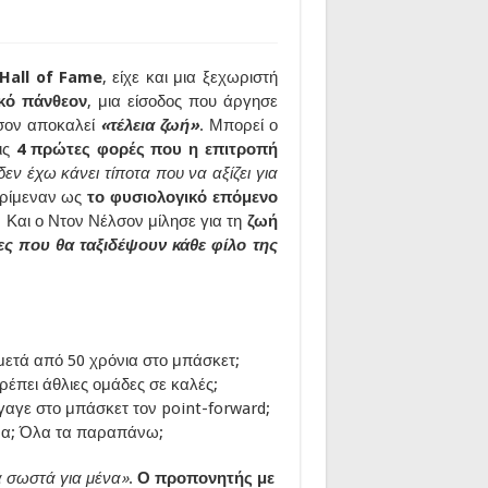
Hall of Fame
, είχε και μια ξεχωριστή
κό πάνθεον
, μια είσοδος που άργησε
λσον αποκαλεί
«τέλεια ζωή»
. Μπορεί ο
τις
4 πρώτες φορές που η επιτροπή
δεν έχω κάνει τίποτα που να αξίζει για
περίμεναν ως
το φυσιολογικό επόμενο
. Και ο Ντον Νέλσον μίλησε για τη
ζωή
ίες που θα ταξιδέψουν κάθε φίλο της
μετά από 50 χρόνια στο μπάσκετ;
έπει άθλιες ομάδες σε καλές;
αγε στο μπάσκετ τον point-forward;
άμα; Όλα τα παραπάνω;
λα σωστά για μένα»
.
Ο προπονητής με