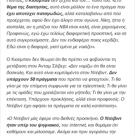
Πάντως, ο
Κιούμπαν
δεν ξεχνά και τον… πόνο του:
«Στο
θέμα της διαιτησίας,
αυτό είναι μάλλον το ένα πράγμα που
έχει αποτύχει παταγωδώς,
αλλά καταλαβαίνω από πού
προέρχεται, αφού δεν έχει άλογο στον αγώνα. Νίκη, ήττα ή
ισοπαλία, αν η μπίζνα του NBA είναι καλή, είναι χαρούμενος.
Προφανώς, εγώ έχω τελείως διαφορετική προοπτική, και σε
αυτό συγκρουόμαστε. Δεν τον ενδιαφέρει ποιος κερδίζει.
Εδώ είναι η διαφορά, γιατί εμένα με νοιάζει»
.
Ο Κιούμπαν δεν θεωρεί ότι θα πρέπει να φοβούνται τη
μετάβαση στον Άνταμ Σίλβερ:
«Δεν νομίζω ότι θα είναι
δύσκολη. Και αυτό είναι κομπλιμέντο στον Ντέιβιντ.
Δεν
υπάρχουν 50 πράγματα
που πρέπει να φτιαχτούν. Τι θα
γίνει με την επόμενη συμφωνία για τα τηλεοπτικά; Τι θα γίνει
με τις ομάδες που χρειάζονται νέο γήπεδο; Τι θα γίνει με την
επέκταση. Υπάρχουν προκλήσεις, αλλά είναι προφανείς. Ο
Ντέιβιντ έχει αφήσει τα πράγματα σε καλή κατάσταση»
.
«Ο Ντέιβιντ μάς έφερε στο διεθνές προσκήνιο.
Ο Ντέιβιντ
ήταν υπέρ του ψηφιακού,
του internet, και θυμάμαι ότι
καθόμουν και μιλούσαμε. Ακόμα και πριν αγοράσω την