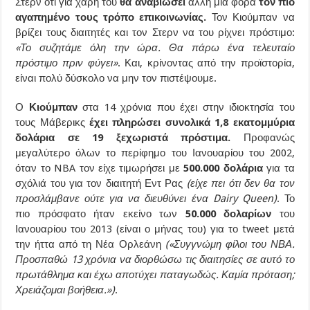
Στερν ότι για χάρη του
θα αναβιώσει
άλλη μία φορά
τον πιο
αγαπημένο τους τρόπο επικοινωνίας.
Τον Κιούμπαν να
βρίζει τους διαιτητές και τον Στερν να του ρίχνει πρόστιμο:
«Το συζητάμε όλη την ώρα. Θα πάρω ένα τελευταίο
πρόστιμο πριν φύγει»
. Και, κρίνοντας από την προϊστορία,
είναι πολύ δύσκολο να μην τον πιστέψουμε.
Ο
Κιούμπαν
στα 14 χρόνια που έχει στην ιδιοκτησία του
τους Μάβερικς
έχει πληρώσει συνολικά 1,8 εκατομμύρια
δολάρια σε 19 ξεχωριστά πρόστιμα.
Προφανώς
μεγαλύτερο όλων το περίφημο του Ιανουαρίου του 2002,
όταν το NBA τον είχε τιμωρήσει με
500.000 δολάρια
για τα
σχόλιά του για τον διαιτητή Εντ Ρας
(είχε πει ότι δεν θα τον
προσλάμβανε ούτε για να διευθύνει ένα Dairy Queen)
. Το
πιο πρόσφατο ήταν εκείνο των
50.000 δολαρίων
του
Ιανουαρίου του 2013 (είναι ο μήνας του) για το tweet μετά
την ήττα από τη Νέα Ορλεάνη
(«Συγγνώμη φίλοι του ΝΒΑ.
Προσπαθώ 13 χρόνια να διορθώσω τις διαιτησίες σε αυτό το
πρωτάθλημα και έχω αποτύχει παταγωδώς. Καμία πρόταση;
Χρειάζομαι βοήθεια.»)
.