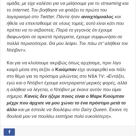
ομάδα, με είχε καλέσει για να μιλήσουμε για το streaming και
το internet. Τον βοήθησα να φτιάξει το πρώτο του
λογαριασμό στο Twitter. Πάντα ήταν
ανοιχτόμυαλος
και
ήθελε να επεκταθούμε σε νέους τομείς, αυτό είναι κάτι που
πρέπει να το σεβαστείς. Παρά το γεγονός ότι έχουμε
διαφωνήσει σε αρκετά πράγματα, έχουμε συμφωνήσει σε
πολλά περισσότερα. Θα μου λείψει. Τον πάω στ’ αλήθεια τον
Ντέιβιντ»
.
Και για να κλείσουμε ακριβώς όπως αρχίσαμε, πριν λίγο
καιρό μέσα στη σεζόν ο
Κιούμπαν
είχε αναφερθεί και πάλι
στο θέμα για τα πρόστιμα μιλώντας στο NBA TV:
«Εντάξει,
εγώ και ο Ντέιβιντ έχουμε κοντραριστεί μερικές φορές, αλλά
η αλήθεια να λέγεται, ο Ντέιβιντ με έκανε αυτόν που είμαι
σήμερα.
Κανείς δεν ήξερε ποιος είναι ο Μαρκ Κιούμπαν
μέχρι που άρχισε να μου χώνει το ένα πρόστιμο μετά το
άλλο
και με έστειλε να δουλέψω στο Dairy Queen. Έκανε τη
δουλειά μου να πουλάω εισιτήρια πολύ ευκολότερη»
.