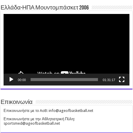
Ελλάδα-ΗΠΑ Μουντομπάσκετ 2006
Video
Player
00:00
01:31:17
Επικοινωνία
Επικοινωνήστε με το AoB: info@ageofbasketball.net
Επικοινωνήστε με την Αθλητιατρική Πύλη:
sportsmed@ageofbasketball.net