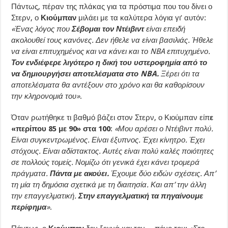
Πάντως, πέραν της πλάκας για τα πρόστιμα που του δίνει ο
Στερν, ο
Κιούμπαν
μιλάει με τα καλύτερα λόγια γι’ αυτόν:
«Ένας λόγος που
Σέβομαι τον Ντέιβιντ
είναι επειδή
ακολουθεί τους κανόνες. Δεν ήθελε να είναι βασιλιάς. Ήθελε
να είναι επιτυχημένος και να κάνει και το NBA επιτυχημένο.
Τον ενδιέφερε λιγότερο η δική του υστεροφημία από το
να δημιουργήσει αποτελέσματα στο NBA.
Ξέρει ότι τα
αποτελέσματα θα αντέξουν στο χρόνο και θα καθορίσουν
την κληρονομιά του»
.
Όταν ρωτήθηκε τι βαθμό βάζει στον Στερν, ο Κιούμπαν είπ
ε
«περίπου 85 με 90» στα 100
:
«Μου αρέσει ο Ντέιβιντ πολύ.
Είναι συγκεντρωμένος. Είναι έξυπνος. Έχει κίνητρο. Έχει
στόχους. Είναι αδίστακτος. Αυτές είναι πολύ καλές ποιότητες
σε πολλούς τομείς. Νομίζω ότι γενικά έχει κάνει τρομερά
πράγματα.
Πάντα με ακούει.
Έχουμε δύο ειδών σχέσεις. Απ’
τη μία τη δημόσια σχετικά με τη διαιτησία. Και απ’ την άλλη
την επαγγελματική.
Στην επαγγελματική τα πηγαίνουμε
περίφημα
»
.