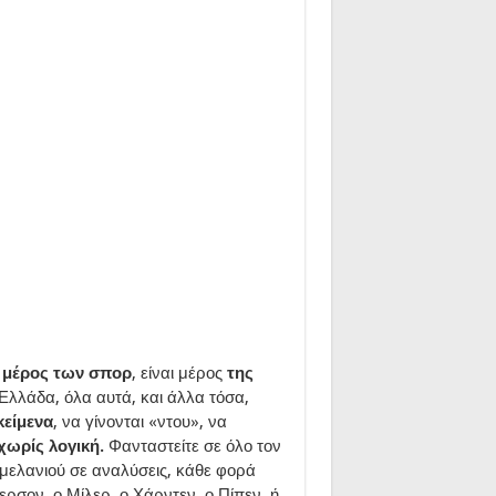
ι
μέρος των σπορ
, είναι μέρος
της
 Ελλάδα, όλα αυτά, και άλλα τόσα,
κείμενα
, να γίνονται «ντου», να
χωρίς λογική.
Φανταστείτε σε όλο τον
α μελανιού σε αναλύσεις, κάθε φορά
ερσον, ο Μίλερ, ο Χάρντεν, ο Πίπεν, ή