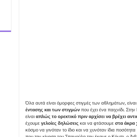
Όλα αυτά είναι όμορφες στιγμές των αθλημάτων, είνα
έντασης και των στιγμών
που έχει ένα παιχνίδι. Στην
είναι
απλώς το ορεκτικό πριν αρχίσει να βρέχει αντι
έχουμε
γελοίες δηλώσεις
και να φτάσουμε
στα άκρα 
κόσμο να γινόταν το ίδιο και να χυνόταν ίδια ποσότητ
που την κίνηση του Σπανούλη την έκανε ο Κόμπι, ο Άιβ