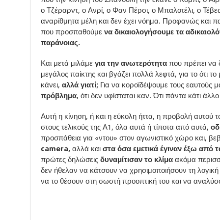
ο Τζέραρντ, ο Ανρί, ο Φαν Πέρσι, ο Μπαλοτέλι, ο Τέβες
αναρίθμητα μέλη και δεν έχει νόημα. Προφανώς και πα
που προσπαθούμε
να δικαιολογήσουμε τα αδικαιολ
παράνοιας.
Και μετά μιλάμε
για την ανωτερότητα
που πρέπει να δ
μεγάλος παίκτης και βγάζει πολλά λεφτά, για το ότι το μ
κάνει,
αλλά γιατί;
Για να κοροϊδέψουμε τους εαυτούς μα
πρόβλημα
, ότι δεν υφίσταται καν. Ότι πάντα κάτι άλλ
Αυτή η κίνηση, ή και η εύκολη ήττα, η προβολή αυτού 
στους τελικούς της Α1, όλα αυτά ή τίποτα από αυτά,
οδ
προσπάθεια για «ντου» στον αγωνιστικό χώρο και, βε
camera,
αλλά και
στα όσα εμετικά έγιναν έξω από 
πρώτες δηλώσεις
δυναμίτισαν το κλίμα
ακόμα περισσ
δεν ήθελαν να κάτσουν να χρησιμοποιήσουν τη λογική τ
να το θέσουν στη σωστή προοπτική του και να αναλύσ