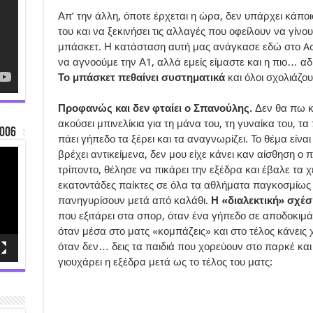
Απ’ την άλλη, όποτε έρχεται η ώρα, δεν υπάρχει κάπο
του και να ξεκινήσει τις αλλαγές που οφείλουν να γίνο
μπάσκετ. Η κατάσταση αυτή μας ανάγκασε εδώ στο Ao
να αγνοούμε την Α1, αλλά εμείς είμαστε και η πιο… α
Το μπάσκετ πεθαίνει συστηματικά
και όλοι σχολιάζου
Προφανώς και δεν φταίει ο Σπανούλης.
Δεν θα πω κα
ακούσει μπινελίκια για τη μάνα του, τη γυναίκα του, τα 
006
πάει γήπεδο τα ξέρει και τα αναγνωρίζει. Το θέμα είνα
βρέχει αντικείμενα, δεν μου είχε κάνει καν αίσθηση 
τρίποντο, θέλησε να πικάρει την εξέδρα και έβαλε τα χ
εκατοντάδες παίκτες σε όλα τα αθλήματα παγκοσμίως
πανηγυρίσουν μετά από καλάθι.
Η «διαλεκτική» σχέσ
που εξιτάρει στα σπορ, όταν ένα γήπεδο σε αποδοκιμά
όταν μέσα στο ματς «κομπάζεις» και στο τέλος κάνεις 
όταν δεν… δεις τα παιδιά που χορεύουν στο παρκέ και
γιουχάρει η εξέδρα μετά ως το τέλος του ματς: