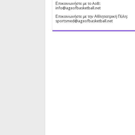
Επικοινωνήστε με το AoB:
info@ageofbasketball.net
Επικοινωνήστε με την Αθλητιατρική Πύλη:
sportsmed@ageofbasketball.net