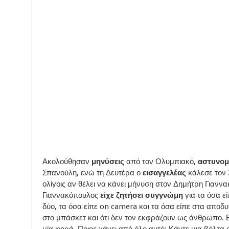
Ακολούθησαν
μηνύσεις
από τον Ολυμπιακό,
αστυνομ
Σπανούλη, ενώ τη Δευτέρα ο
εισαγγελέας
κάλεσε τον 
ολίγοις αν θέλει να κάνει μήνυση στον Δημήτρη Γιαννα
Γιαννακόπουλος
είχε ζητήσει συγγνώμη
για τα όσα εί
δύο, τα όσα είπε on camera και τα όσα είπε στα αποδυ
στο μπάσκετ και ότι δεν τον εκφράζουν ως άνθρωπο. Βέ
μία φορά. Ποιος χάνει από όλο αυτό; Κάντε μια βόλτα σ