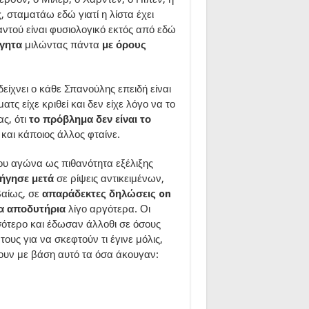
, σταματάω εδώ γιατί η λίστα έχει
ντού είναι φυσιολογικό εκτός από εδώ
όγητα
μιλώντας πάντα
με
όρους
είχνει ο κάθε Σπανούλης επειδή είναι
ατς είχε κριθεί και δεν είχε λόγο να το
ς, ότι
το πρόβλημα δεν είναι το
ο και κάποιος άλλος φταίνε.
του αγώνα ως πιθανότητα εξέλιξης
ήγησε μετά
σε ρίψεις αντικειμένων,
βαίως, σε
απαράδεκτες δηλώσεις on
τα αποδυτήρια
λίγο αργότερα. Οι
ότερο και έδωσαν άλλοθι σε όσους
ους για να σκεφτούν τι έγινε μόλις,
ουν με βάση αυτό τα όσα άκουγαν: