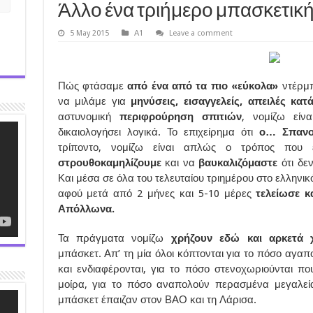
Άλλο ένα τριήμερο μπασκετικ
5 May 2015
Α1
Leave a comment
Πώς φτάσαμε
από ένα από τα πιο «εύκολα»
ντέρμπ
να μιλάμε για
μηνύσεις, εισαγγελείς, απειλές κατ
αστυνομική
περιφρούρηση σπιτιών
, νομίζω είν
δικαιολογήσει λογικά. Το επιχείρημα ότι
ο… Σπανού
τρίποντο, νομίζω είναι απλώς ο τρόπος που έ
στρουθοκαμηλίζουμε
και να
βαυκαλιζόμαστε
ότι δε
Και μέσα σε όλα του τελευταίου τριημέρου στο ελληνικ
αφού μετά από 2 μήνες και 5-10 μέρες
τελείωσε κ
Απόλλωνα.
Τα πράγματα νομίζω
χρήζουν εδώ και αρκετά 
μπάσκετ. Απ’ τη μία όλοι κόπτονται για το πόσο αγαπ
και ενδιαφέρονται, για το πόσο στενοχωριούνται π
μοίρα, για το πόσο αναπολούν περασμένα μεγαλεία
μπάσκετ έπαιζαν στον ΒΑΟ και τη Λάρισα.